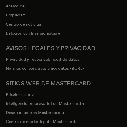
Acerca de
se abre en una pestaña nueva
Empleos
Centro de noticias
se abre en una pestaña nueva
Relación con Inversionistas
AVISOS LEGALES Y PRIVACIDAD
Privacidad y responsabilidad de datos
Normas corporativas vinculantes (BCRs)
SITIOS WEB DE MASTERCARD
se abre en una pestaña nueva
Priceless.com
se abre en una pestaña
Inteligencia empresarial de Mastercard
se abre en una pestaña nueva
Desarrolladores Mastercard
se abre en una pestaña nu
Centro de marketing de Mastercard