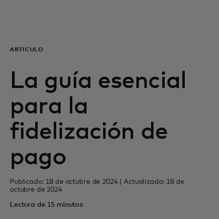
Para ti
Para empresas
ARTÍCULO
La guía esencial
Para el mundo
para la
Para innovadores
fidelización de
Noticias y tendencias
pago
Publicado: 18 de octubre de 2024 | Actualizado: 18 de
octubre de 2024
Lectura de 15 minutos