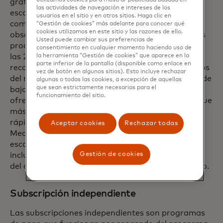
utilizamos cookies para mostrar publicidad basada en
gratis de una marca, a menudo en una estructura
las actividades de navegación e intereses de los
escalonada. Estos programas ofrecen beneficios
usuarios en el sitio y en otros sitios. Haga clic en
como promociones de descuento, envío gratis,
“Gestión de cookies” más adelante para conocer qué
cookies utilizamos en este sitio y las razones de ello.
obsequios, acceso anticipado y acelerado a nuevos
Usted puede cambiar sus preferencias de
productos o eventos especiales, acceso a servicios
consentimiento en cualquier momento haciendo uso de
las 24 horas, actualizaciones a mejores
la herramienta “Gestión de cookies” que aparece en la
parte inferior de la pantalla (disponible como enlace en
recompensas u ofertas especiales en el cumpleaños
vez de botón en algunos sitios). Esto incluye rechazar
del miembro. Por ejemplo, una aerolínea europea de
algunas o todas las cookies, a excepción de aquellas
que sean estrictamente necesarias para el
bajo costo ofrece un servicio de subscripción que
funcionamiento del sitio.
ofrece una entrega de equipaje dedicada, embarque
más rápido, asientos asignados y seguridad de vía
rápida. Otra aerolínea, esta con sede en Oriente
Aceptar cookies
Rechazar todas
Medio, ofrece un servicio de subscripción
escalonado con beneficios cada vez mayores, que
Gestión de cookies
incluyen millas de bonificación, acceso a salas VIP
del aeropuerto y franquicias de equipaje facturado.
Subscripción independiente
Las subscripciones independientes son programas