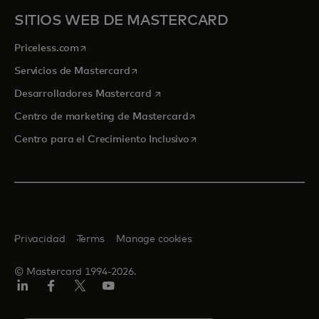
SITIOS WEB DE MASTERCARD
se abre en una pestaña nueva
Priceless.com
se abre en una pestaña nueva
Servicios de Mastercard
se abre en una pestaña nueva
Desarrolladores Mastercard
se abre en una pestaña nu
Centro de marketing de Mastercard
se abre en una pestaña nu
Centro para el Crecimiento Inclusivo
Privacidad
Terms
Manage cookies
© Mastercard 1994-2026.
LinkedIn
Facebook
Twitter/X
YouTube