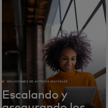
Para ti
Para empresas
Para el mundo
Para innovadores
Noticias y tendencias
SOLUCIONES DE ACTIVOS DIGITALES
Escalando y
asegurando los