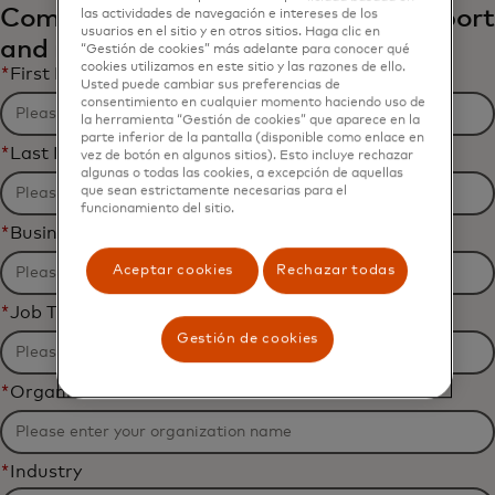
Complete the form to receive the report
las actividades de navegación e intereses de los
usuarios en el sitio y en otros sitios. Haga clic en
and related content via email.
“Gestión de cookies” más adelante para conocer qué
cookies utilizamos en este sitio y las razones de ello.
*
First Name
Usted puede cambiar sus preferencias de
consentimiento en cualquier momento haciendo uso de
la herramienta “Gestión de cookies” que aparece en la
parte inferior de la pantalla (disponible como enlace en
*
Last Name
vez de botón en algunos sitios). Esto incluye rechazar
algunas o todas las cookies, a excepción de aquellas
que sean estrictamente necesarias para el
funcionamiento del sitio.
*
Business Email Address
Aceptar cookies
Rechazar todas
*
Job Title
Gestión de cookies
*
Organization Name
*
Industry