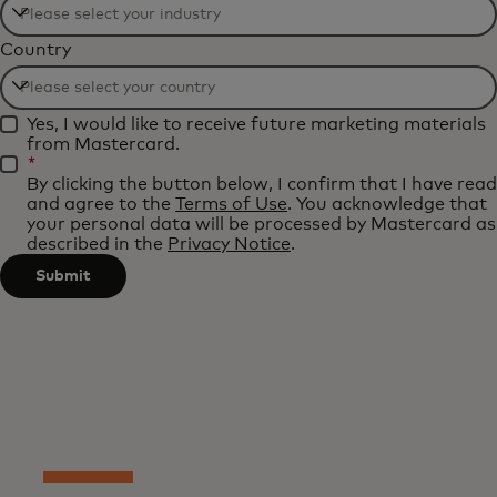
Filtering
Country
will
be
Filtering
applied
Yes, I would like to receive future marketing materials
will
after
from Mastercard.
be
*
3
By clicking the button below, I confirm that I have read
applied
characters.
and agree to the
Terms of Use
. You acknowledge that
after
your personal data will be processed by Mastercard as
described in the
Privacy Notice
.
3
characters.
Submit