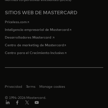
Normas corporativas vinculantes (BCRs)
SITIOS WEB DE MASTERCARD
se abre en una pestaña nueva
Priceless.com
se abre en una pestaña
Inteligencia empresarial de Mastercard
se abre en una pestaña nueva
Desarrolladores Mastercard
se abre en una pestaña nu
Centro de marketing de Mastercard
se abre en una pestaña nu
Centro para el Crecimiento Inclusivo
Privacidad
Terms
Manage cookies
© 1994-2026 Mastercard.
LinkedIn
Facebook
Twitter/X
YouTube