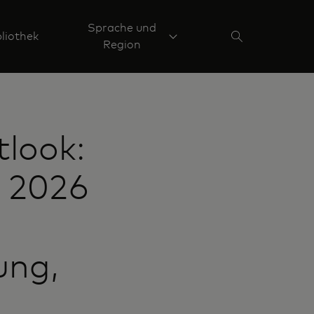
Sprache und
liothek
Region
look:
t 2026
ung,