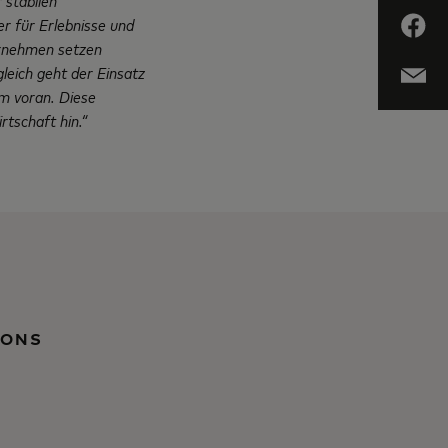
 stabilen
er für Erlebnisse und
ernehmen setzen
leich geht der Einsatz
um voran. Diese
tschaft hin.“
IONS