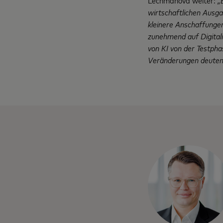
Lechmanova weiter:
„E
wirtschaftlichen Ausgan
kleinere Anschaffungen
zunehmend auf Digitali
von KI von der Testpha
Veränderungen deuten a