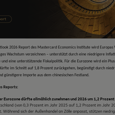
look 2026 Report des Mastercard Economics Institute wird Europas 
tiges Wachstum verzeichnen – unterstützt durch eine niedrigere Inflat
und eine unterstützende Fiskalpolitik. Für die Eurozone wird ein Plus
 dürfte im Schnitt auf 1,8 Prozent zurückgehen, begünstigt durch nied
nd günstigere Importe aus dem chinesischen Festland.
es Reports:
r Eurozone dürfte allmählich zunehmen und 2026 um 1,2 Prozent
tschland (von 0,3 Prozent im Jahr 2025 auf 1,2 Prozent im Jahr 2
 Während sich der Außenhandel an Zölle anpasst, stützen niedrig