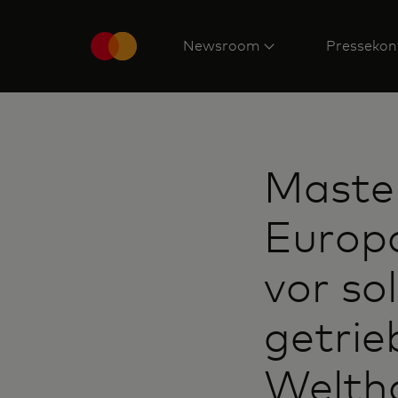
Newsroom
Pressekon
Maste
Europa
vor s
getrie
Welth