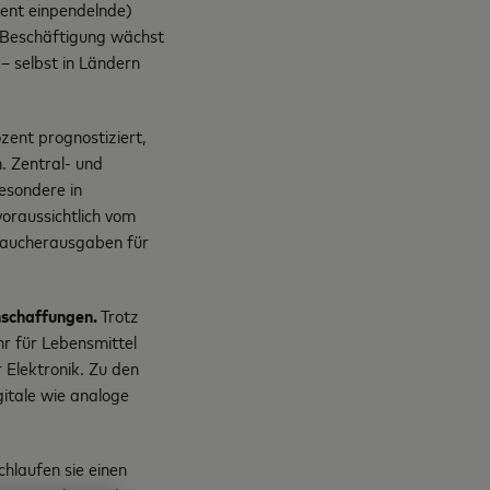
zent einpendelnde)
e Beschäftigung wächst
– selbst in Ländern
zent prognostiziert,
. Zentral- und
esondere in
oraussichtlich vom
raucherausgaben für
nschaffungen.
Trotz
hr für Lebensmittel
 Elektronik. Zu den
gitale wie analoge
hlaufen sie einen