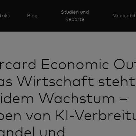
Studien und
takt
Blog
Medienbib
Reporte
rcard Economic Out
s Wirtschaft steh
olidem Wachstum –
ben von KI-Verbreit
andel und