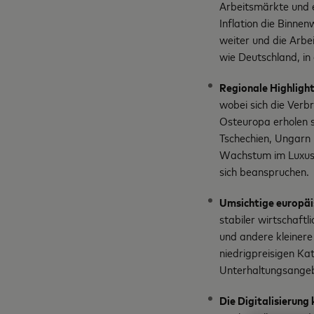
Arbeitsmärkte und e
Inflation die Binne
weiter und die Arbe
wie Deutschland, in 
Regionale Highligh
wobei sich die Verb
Osteuropa erholen s
Tschechien, Ungarn 
Wachstum im Luxust
sich beanspruchen.
Umsichtige europäi
stabiler wirtschaft
und andere kleinere
niedrigpreisigen Ka
Unterhaltungsangeb
Die Digitalisierung