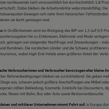
ine nachlassende (sich voraussichtlich bei durchschnittlich 1,8 Pro
nwirtschaft. Dabei bleiben die Arbeitsmärkte widerstandsfähig: Di
itslosenquoten bewegen sich nahe ihren historischen Tiefstständen 
denen sie leicht gestiegen sind.
ts:
In Großbritannien wird ein Rückgang des BIP von 1,5 auf 0,9 Pro
raucherausgaben hin zu Erlebnissen, Elektronik und Mode verlagern
ich, getragen von steigender Nachfrage und Zinssenkungen – insb
und Rumänien. Die nordischen Länder und die Schweiz profitieren v
ourismus, wobei High-End-Hotels einen größeren Anteil der Verb
sche Verbraucherinnen und Verbraucher bevorzugen eher kleine A
licher Rahmenbedingungen bleiben sie zurückhaltend: Sie geben me
 Dinge aus, scheuen jedoch größere Anschaffungen wie Möbel oder
tegorien zählen Bekleidung, Kosmetik, Einkäufe bei Discountern, di
ote, Reisen mit Bahn, Bus oder Auto sowie Restaurantbesuche.
 kleiner und mittlerer Unternehmen nimmt Fahrt auf.
In Europa durc