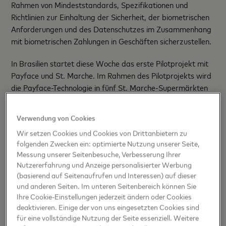
Rahmen von Mindeststandards, Spezifikationen und
Richtlinien zur Einhaltung der Sicherheit, der biometrischen
Anforderungen und des Datenschutzes im Zusammenhang
mit biometrischen Zahlungen in Geschäften sicherzustellen.
In Brasilien startet diese Woche das erste Pilotprojekt mit
Payface und St. Marche. Im Rahmen des Pilotprojekts wird
die Payface-Technologie in fünf St. Marche-Supermärkten
in São Paulo eingesetzt. Konsument:innen, die diese
Supermärkte besuchen, können ihr Gesicht und ihre
Verwendung von Cookies
Zahlungsinformationen über die Payface-App registrieren.
Wir setzen Cookies und Cookies von Drittanbietern zu
Sobald sie angemeldet sind, reicht ein einfaches Lächeln,
folgenden Zwecken ein: optimierte Nutzung unserer Seite,
um an der Kasse ohne Karte oder Mobilgerät zu bezahlen.
Messung unserer Seitenbesuche, Verbesserung Ihrer
Weitere Pilotprojekte sind im Nahen Osten und in Asien
Nutzererfahrung und Anzeige personalisierter Werbung
geplant.
(basierend auf Seitenaufrufen und Interessen) auf dieser
und anderen Seiten. Im unteren Seitenbereich können Sie
„Wir arbeiten seit 2018 an der Entwicklung von Payface mit
Ihre Cookie-Einstellungen jederzeit ändern oder Cookies
dem Ziel, die Art und Weise, wie Menschen bezahlen, zu
deaktivieren. Einige der von uns eingesetzten Cookies sind
für eine vollständige Nutzung der Seite essenziell. Weitere
verändern – indem wir das Erlebnis verbessern, ohne