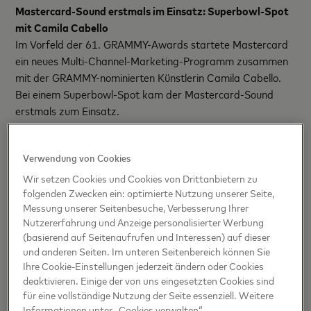
Mastercard-Sound erstmals im Einsatz: Superbowl-Spot
mit Camila Cabello
Im Vorfeld der 61. GRAMMY-Awards startete Mastercard
ein neues Multi-Channel-Marketing-Programm zusammen
mit der GRAMMY-nominierten Künstlerin Camila Cabello.
Bei einem Superbowl-Spot kam der Mastercard-Sound
erstmals zum Einsatz.
Damit ist die Musikerin Teil der ersten kreativen Produktion,
die das neue Sound-Logo der Marke beinhaltet. «Ich bin so
Verwendung von Cookies
begeistert, mit Mastercard zusammenzuarbeiten und den
Wir setzen Cookies und Cookies von Drittanbietern zu
Fans dadurch neue Möglichkeiten zu bieten», sagt Camila
folgenden Zwecken ein: optimierte Nutzung unserer Seite,
Cabello.
Messung unserer Seitenbesuche, Verbesserung Ihrer
Nutzererfahrung und Anzeige personalisierter Werbung
(basierend auf Seitenaufrufen und Interessen) auf dieser
Mastercard-Sound erstmals im Einsatz: Superbowl-Spot
und anderen Seiten. Im unteren Seitenbereich können Sie
mit Camila Cabello
Ihre Cookie-Einstellungen jederzeit ändern oder Cookies
Im Vorfeld der 61. GRAMMY-Awards startete Mastercard
deaktivieren. Einige der von uns eingesetzten Cookies sind
ein neues Multi-Channel-Marketing-Programm zusammen
für eine vollständige Nutzung der Seite essenziell. Weitere
mit der GRAMMY-nominierten Künstlerin Camila Cabello.
Informationen unter „Cookies verwalten“.