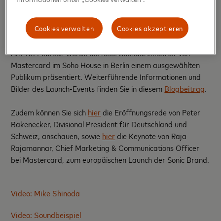
Bei einem Superbowl-Spot kam der Mastercard-Sound
erstmals zum Einsatz.
Cookies verwalten
Cookies akzeptieren
Sonic Brand Launch-Event in Berlin
Am 15. Februar wurde die neue Soundarchitektur von
Mastercard im Soho House in Berlin einem ausgewählten
Publikum präsentiert. Weiterführende Informationen und
Bilder des Launch-Events finden Sie in diesem
Blogbeitrag
.
Zudem können Sie sich
hier
die Eröffnungsrede von Peter
Bakenecker, Divisional President für Deutschland und
Schweiz, anschauen, sowie
hier
die Keynote von Raja
Rajamannar, Chief Marketing & Communications Officer
bei Mastercard, zum europäischen Launch der Sonic Brand.
Video: Mike Shinoda
Video: Soundbeispiel