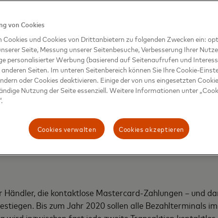
ss sich PayPal mit der digitalen Debit Mastercard für ein 
ine optimale Lösung zu bieten“, sagt Peter Bakenecker, Di
g von Cookies
yPal treiben wir innovative Bezahltechnologien weiter vor
n Cookies und Cookies von Drittanbietern zu folgenden Zwecken ein: opt
nserer Seite, Messung unserer Seitenbesuche, Verbesserung Ihrer Nutz
ge personalisierter Werbung (basierend auf Seitenaufrufen und Interess
 anderen Seiten. Im unteren Seitenbereich können Sie Ihre Cookie-Einst
ändern oder Cookies deaktivieren. Einige der von uns eingesetzten Cookie
tändige Nutzung der Seite essenziell. Weitere Informationen unter „Cook
en die im PayPal-Konto hinterlegten Finanzdaten wie übli
.
erkäufers gespeichert. Beim Bezahlvorgang kommt eine Ve
 Zahlenkombinationen gespeichert, so genannte Token. De
Cookies verwalten
Cookies akzeptieren
r Transaktion ändert. Beim Bezahlen über die NFC-Technolog
biltelefon zum Kassenterminal übertragen.
er Händler, die kontaktlose Mastercard-Zahlungen – und d
estiegen. Bis zum Jahr 2020 sollen alle Bezahlterminals i
a wird inzwischen fast jede zweite Transaktion kontaktlos 