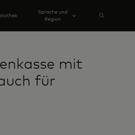
Sprache und
liothek
Region
denkasse mit
auch für