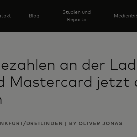
Studien und
takt
Blog
Medienbib
Reporte
Bezahlen an der La
 Mastercard jetzt 
n
NKFURT/DREILINDEN | BY OLIVER JONAS