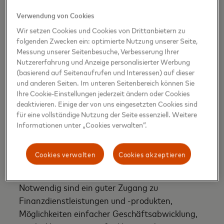
Organisationen rechtzeitig daran erinnern können,
die Unterstützung für angehende und bestehende
Verwendung von Cookies
Unternehmerinnen in allen Bereichen zu verstärken,
Wir setzen Cookies und Cookies von Drittanbietern zu
von einer stärkeren finanziellen Inklusion bis hin zu
folgenden Zwecken ein: optimierte Nutzung unserer Seite,
Messung unserer Seitenbesuche, Verbesserung Ihrer
einem breiteren Zugang zu Bildung“, sagt Ann
Nutzererfahrung und Anzeige personalisierter Werbung
Cairns, President, International Markets,
(basierend auf Seitenaufrufen und Interessen) auf dieser
Mastercard.
und anderen Seiten. Im unteren Seitenbereich können Sie
Ihre Cookie-Einstellungen jederzeit ändern oder Cookies
deaktivieren. Einige der von uns eingesetzten Cookies sind
für eine vollständige Nutzung der Seite essenziell. Weitere
Informationen unter „Cookies verwalten“.
Ann Cairns, President, International Markets, Mastercard
Weitere wichtige Erkenntnisse der Studie:
Cookies verwalten
Cookies akzeptieren
Wovon profitieren erfolgreiche Unternehmen?
Notwendig sind ein guter Zugang zu
Finanzdienstleistungen und -produkten,
Möglichkeiten einfacher Geschäftsabwicklung,