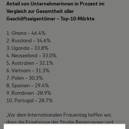
Anteil von Unternehmerinnen in Prozent im
Vergleich zur Gesamtheit aller
Geschäftseigentümer – Top-10-Märkte
1. Ghana – 46.4%
2. Russland – 34.6%
3. Uganda – 33.8%
4. Neuseeland – 33.0%
5. Australien – 32.1%
6. Vietnam – 31.3%
7. Polen – 30.3%
8. Spanien – 29.4%
9. Rumänien -28.9%
10. Portugal – 28.7%
„Vor dem Internationalen Frauentag hoffen wir,
dass die Ergebnisse der Studie Regierungen und