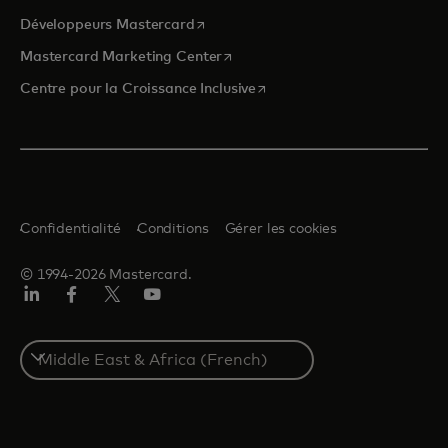
s’ouvre dans un nouvel onglet
Développeurs Mastercard
s’ouvre dans un nouvel onglet
Mastercard Marketing Center
s’ouvre dans un nouvel ongle
Centre pour la Croissance Inclusive
Confidentialité
Conditions
Gérer les cookies
© 1994-2026 Mastercard.
LinkedIn
Facebook
Twitter/X
YouTube
Select
a
country