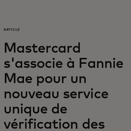
Pour vous
Pour les professionnels
ARTICLE
Mastercard
Pour le monde
s'associe à Fannie
Pour les innovateurs
Mae pour un
Actualités et tendances
nouveau service
unique de
vérification des