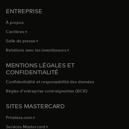
ENTREPRISE
À propos
s’ouvre dans un nouvel onglet
Carrières
s’ouvre dans un nouvel onglet
Salle de presse
s’ouvre dans un nouvel onglet
Relations avec les investisseurs
MENTIONS LÉGALES ET
CONFIDENTIALITÉ
Confidentialité et responsabilité des données
Règles d'entreprise contraignantes (BCR)
SITES MASTERCARD
s’ouvre dans un nouvel onglet
Priceless.com
s’ouvre dans un nouvel onglet
Services Mastercard