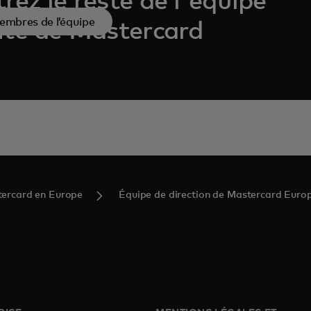
rez le reste de l'équipe
embres de l’équipe
nte de Mastercard
ercard en Europe
Équipe de direction de Mastercard Euro