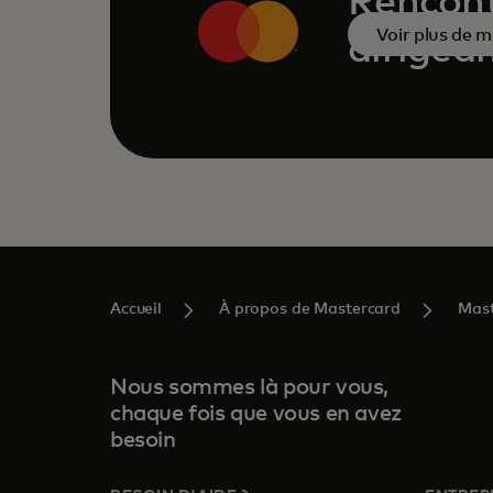
Rencont
Voir plus de m
dirigea
Accueil
À propos de Mastercard
Mast
Nous sommes là pour vous,
chaque fois que vous en avez
besoin