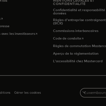
RISE
MENTIONS LÉGALES ET
CONFIDENTIALITÉ
Confidentialité et responsabilité
s
données
s’ouvre dans un nouvel onglet
s
Règles d'entreprise contraignant
(BCR)
presse
Commissions interbancaires
s’ouvre dans un nouvel onglet
 avec les investisseurs
s’ouvre dans un
Code de conduite
Règles de commutation Masterc
Aperçu de la réglementation
L'accessibilité chez Mastercard
Select
ditions
Gérer les cookies
a
country