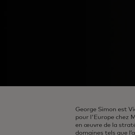
George Simon est Vi
pour l'Europe chez Ma
en œuvre de la strat
domaines tels que l’a