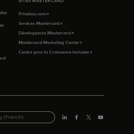
SITES MASTERCARD
 des
s’ouvre dans un nouvel onglet
Priceless.com
s’ouvre dans un nouvel onglet
Services Mastercard
es
s’ouvre dans un nouvel onglet
Développeurs Mastercard
s’ouvre dans un nouvel ongl
Mastercard Marketing Center
 nouvel onglet
s’ouvre dans un nouvel
Centre pour la Croissance Inclusive
ard
LinkedIn
Facebook
Twitter/X
YouTube