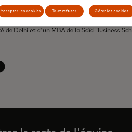
 régional des acquisitions de cartes pour l'Euro
.
Accepter les cookies
Tout refuser
Gérer les cookies
 d'un BSc en chimie, mathématiques et physique
té de Delhi et d'un MBA de la Saïd Business Sch
 onglet