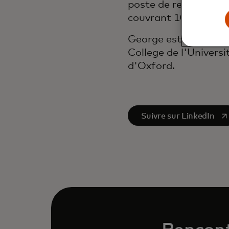
poste de responsable
couvrant 10 marchés
George est titulaire
College de l'Universi
d'Oxford.
s’ouvre dans un nouvel
Suivre sur LinkedIn