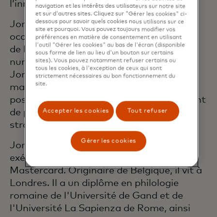
l’innovation.
navigation et les intérêts des utilisateurs sur notre site
et sur d'autres sites. Cliquez sur "Gérer les cookies" ci-
dessous pour savoir quels cookies nous utilisons sur ce
Jorn a rejoint Mastercard en 2002 et a
site et pourquoi. Vous pouvez toujours modifier vos
occupé divers postes de direction au sein
préférences en matière de consentement en utilisant
l'outil "Gérer les cookies" au bas de l'écran (disponible
de l'organisation pour accélérer la vision
sous forme de lien au lieu d'un bouton sur certains
numérique de l'entreprise. Auparavant,
sites). Vous pouvez notamment refuser certains ou
tous les cookies, à l'exception de ceux qui sont
Jorn a passé plusieurs années sur les
strictement nécessaires au bon fonctionnement du
site.
marchés financiers où il a occupé divers
postes de direction dans le développement
de produits, la gestion des produits et la
Accepter les cookies
Tout refuser
stratégie d'entreprise.
Gérer les cookies
Jorn est membre de l'équipe de direction
exécutive et du comité de gestion de
Mastercard. Originaire de Belgique, il vit à
Londres. Il a un diplôme en philologie
romaine de l'Université de Gand et de
l'Université La Sapienza de Rome, ainsi