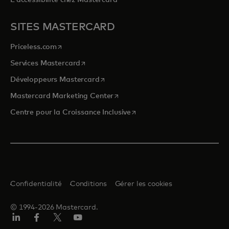
L'accessibilité chez Mastercard
SITES MASTERCARD
s’ouvre dans un nouvel onglet
Priceless.com
s’ouvre dans un nouvel onglet
Services Mastercard
s’ouvre dans un nouvel onglet
Développeurs Mastercard
s’ouvre dans un nouvel onglet
Mastercard Marketing Center
s’ouvre dans un nouvel ongle
Centre pour la Croissance Inclusive
Confidentialité
Conditions
Gérer les cookies
© 1994-2026 Mastercard.
LinkedIn
Facebook
Twitter/X
YouTube