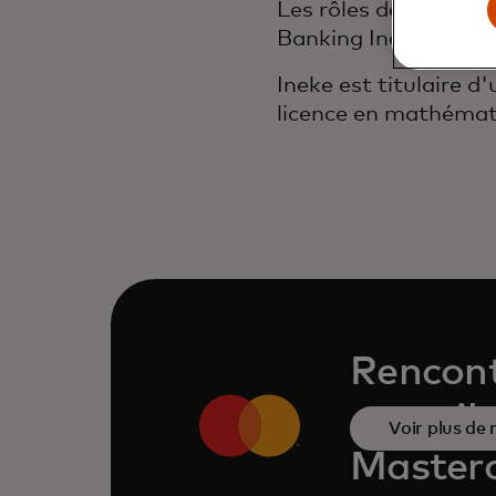
Les rôles de la NED
Banking Inc et présid
Ineke est titulaire
licence en mathémati
Rencont
conseil
Voir plus de
Master
d'adm