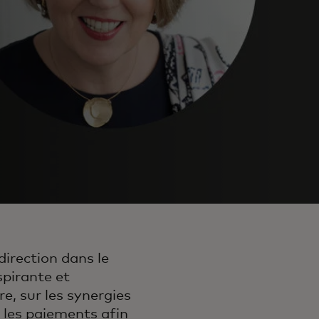
irection dans le
pirante et
re, sur les synergies
t les paiements afin