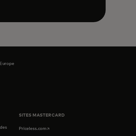
 Europe
SITES MASTERCARD
 des
s’ouvre dans un nouvel onglet
Priceless.com