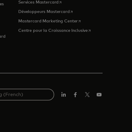
s’ouvre dans un nouvel onglet
Services Mastercard
es
s’ouvre dans un nouvel onglet
Développeurs Mastercard
s’ouvre dans un nouvel ongl
Mastercard Marketing Center
 nouvel onglet
s’ouvre dans un nouvel
Centre pour la Croissance Inclusive
ard
LinkedIn
Facebook
Twitter/X
YouTube