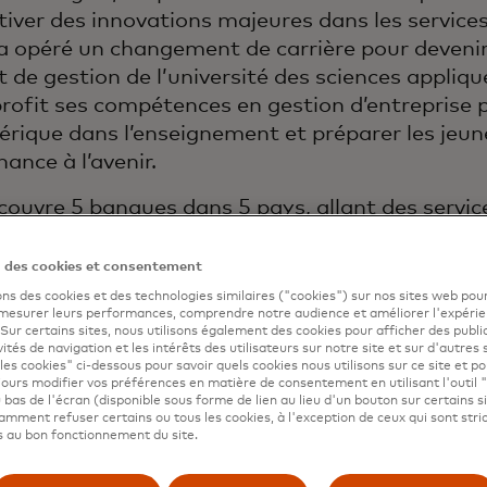
ltiver des innovations majeures dans les service
e a opéré un changement de carrière pour deveni
t de gestion de l’université des sciences appli
 profit ses compétences en gestion d’entreprise 
ique dans l’enseignement et préparer les jeun
nance à l’avenir.
 couvre 5 banques dans 5 pays, allant des servic
 d’investissement, dans des fonctions liées au
ions technologiques et à la direction générale.
n des cookies et consentement
ons des cookies et des technologies similaires ("cookies") sur nos sites web pour
dernières fonctions dans le secteur bancaire, el
 mesurer leurs performances, comprendre notre audience et améliorer l'expéri
. Sur certains sites, nous utilisons également des cookies pour afficher des publi
k Plc en Tanzanie. Auparavant, elle était resp
vités de navigation et les intérêts des utilisateurs sur notre site et sur d'autres 
bobank, aux Pays-Bas, où elle a également pr
les cookies" ci-dessous pour savoir quels cookies nous utilisons sur ce site et p
ours modifier vos préférences en matière de consentement en utilisant l'outil 
e dans le cadre de la migration vers le SEPA e
 bas de l'écran (disponible sous forme de lien au lieu d'un bouton sur certains s
 paiements. Elle a travaillé pour Citibank aux 
mment refuser certains ou tous les cookies, à l'exception de ceux qui sont str
 au bon fonctionnement du site.
Danemark.