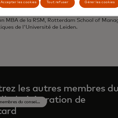
 incluent : membre du conseil d'administration
Accepter les cookies
Tout refuser
Gérer les cookies
ente du conseil de surveillance d'Invest Interna
 d'un MBA de la RSM, Rotterdam School of Mana
ques de l'Université de Leiden.
rez les autres membres d
 d'administration de
 membres du conseil
card
inistration