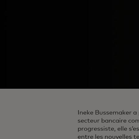
Ineke Bussemaker a p
secteur bancaire co
progressiste, elle s’
entre les nouvelles t