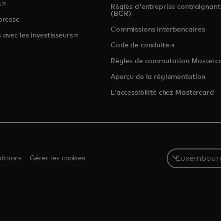
s’ouvre dans un nouvel onglet
s
Règles d'entreprise contraignant
(BCR)
presse
Commissions interbancaires
s’ouvre dans un nouvel onglet
 avec les investisseurs
s’ouvre dans un
Code de conduite
Règles de commutation Masterc
Aperçu de la réglementation
L'accessibilité chez Mastercard
Select
ditions
Gérer les cookies
a
country