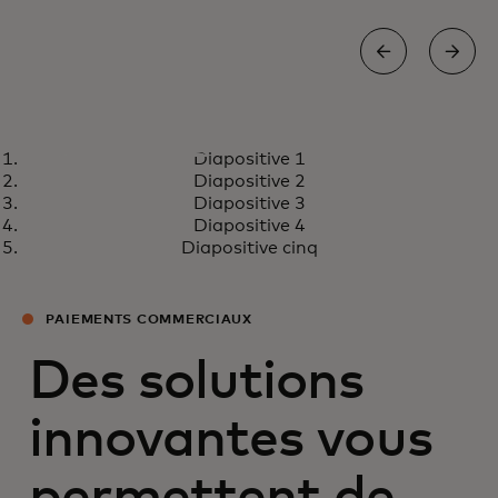
LIVRE BLANC
Diapositive 1
L'état de l'acceptation des
En savoir plus
Diapositive 2
cartes commerciales en 2025
Diapositive 3
Diapositive 4
Diapositive cinq
PAIEMENTS COMMERCIAUX
Des solutions
innovantes vous
permettent de