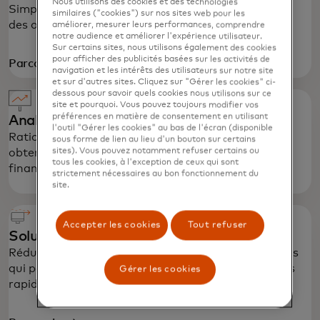
Nous utilisons des cookies et des technologies
Simplifiez les processus d'approvisionnement pour
similaires ("cookies") sur nos sites web pour les
des opérations commerciales efficaces.
améliorer, mesurer leurs performances, comprendre
notre audience et améliorer l'expérience utilisateur.
Sur certains sites, nous utilisons également des cookies
pour afficher des publicités basées sur les activités de
Parcourir
navigation et les intérêts des utilisateurs sur notre site
et sur d'autres sites. Cliquez sur "Gérer les cookies" ci-
dessous pour savoir quels cookies nous utilisons sur ce
site et pourquoi. Vous pouvez toujours modifier vos
préférences en matière de consentement en utilisant
Analyses et rapports
l'outil "Gérer les cookies" au bas de l'écran (disponible
Rationalisez les processus, réduisez la fraude et
sous forme de lien au lieu d'un bouton sur certains
sites). Vous pouvez notamment refuser certains ou
obtenez un éclairage pour une meilleure gestion
tous les cookies, à l'exception de ceux qui sont
financière.
strictement nécessaires au bon fonctionnement du
site.
Accepter les cookies
Tout refuser
Solutions de comptes fournisseurs
Réduisez vos coûts grâce aux dernières technologies
qui permettent des paiements plus efficaces et plus
Gérer les cookies
rapides.