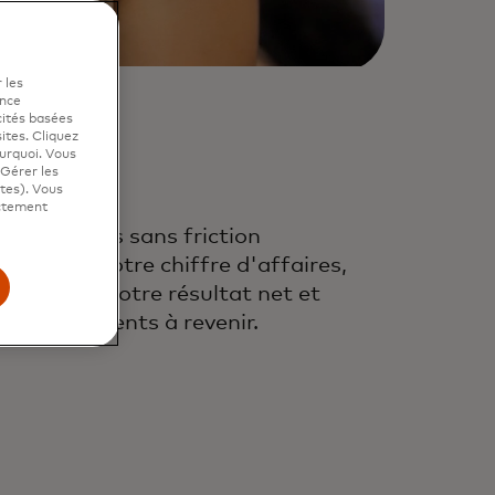
 les
ence
cités basées
sites. Cliquez
ourquoi. Vous
"Gérer les
ites). Vous
ictement
s paiements sans friction
ximisent votre chiffre d'affaires,
gmentent votre résultat net et
itent les clients à revenir.