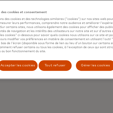
n des cookies et consentement
ons des cookies et des technologies similaires ("cookies") sur nos sites web pour
 mesurer leurs performances, comprendre notre audience et améliorer l'expéri
. Sur certains sites, nous utilisons également des cookies pour afficher des publi
vités de navigation et les intérêts des utilisateurs sur notre site et sur d'autres 
les cookies" ci-dessous pour savoir quels cookies nous utilisons sur ce site et p
ours modifier vos préférences en matière de consentement en utilisant l'outil 
 bas de l'écran (disponible sous forme de lien au lieu d'un bouton sur certains s
mment refuser certains ou tous les cookies, à l'exception de ceux qui sont str
ce en
 au bon fonctionnement du site.
Le
ma
fié
Accepter les cookies
Tout refuser
Gérer les cookies
au
inc