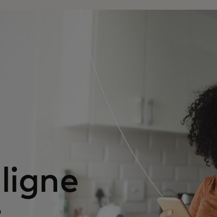
ligne
t