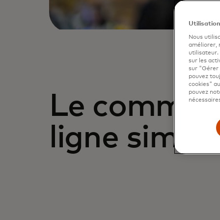
Utilisatio
Nous utilis
améliorer,
utilisateur
sur les acti
sur "Gérer 
pouvez touj
cookies" au
pouvez nota
Le commer
nécessaires
ligne simpli