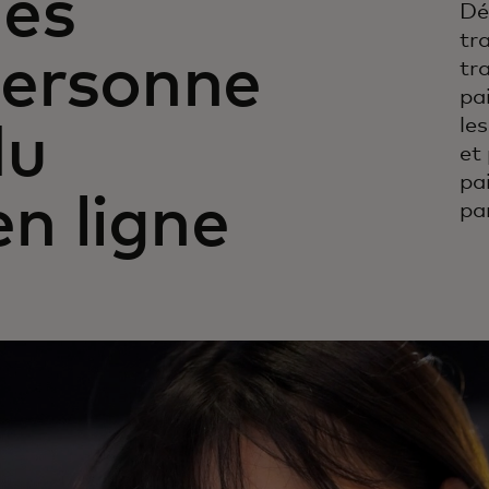
des
Dé
tr
personne
tr
pa
les
du
et
pa
n ligne
pa