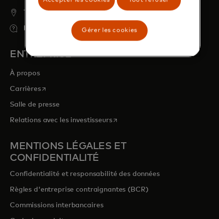
Trouver un DAB
FAQ
Gérer les cookies
ENTREPRISE
À propos
s’ouvre dans un nouvel onglet
Carrières
Salle de presse
s’ouvre dans un nouvel onglet
Relations avec les investisseurs
MENTIONS LÉGALES ET
CONFIDENTIALITÉ
Confidentialité et responsabilité des données
Règles d'entreprise contraignantes (BCR)
Commissions interbancaires