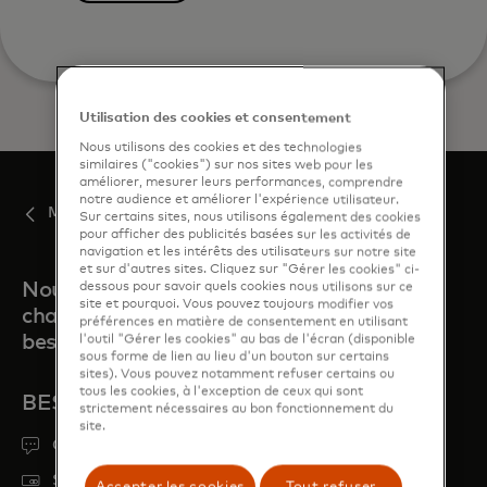
Utilisation des cookies et consentement
Nous utilisons des cookies et des technologies
similaires ("cookies") sur nos sites web pour les
améliorer, mesurer leurs performances, comprendre
notre audience et améliorer l'expérience utilisateur.
Mastercard Move
Sur certains sites, nous utilisons également des cookies
pour afficher des publicités basées sur les activités de
navigation et les intérêts des utilisateurs sur notre site
et sur d'autres sites. Cliquez sur "Gérer les cookies" ci-
Nous sommes là pour vous,
dessous pour savoir quels cookies nous utilisons sur ce
site et pourquoi. Vous pouvez toujours modifier vos
chaque fois que vous en avez
préférences en matière de consentement en utilisant
besoin
l'outil "Gérer les cookies" au bas de l'écran (disponible
sous forme de lien au lieu d'un bouton sur certains
sites). Vous pouvez notamment refuser certains ou
tous les cookies, à l'exception de ceux qui sont
BESOIN D'AIDE ?
strictement nécessaires au bon fonctionnement du
site.
Obtenir de l'aide
Signaler la perte ou le vol d’une carte
Accepter les cookies
Tout refuser