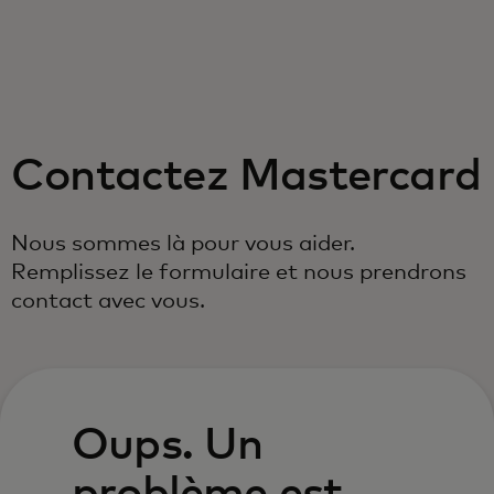
Pour vous
Pour les professionnels
Contactez Mastercard
Pour le monde
Nous sommes là pour vous aider.
Pour les innovateurs
Remplissez le formulaire et nous prendrons
contact avec vous.
Actualités et tendances
Oups. Un