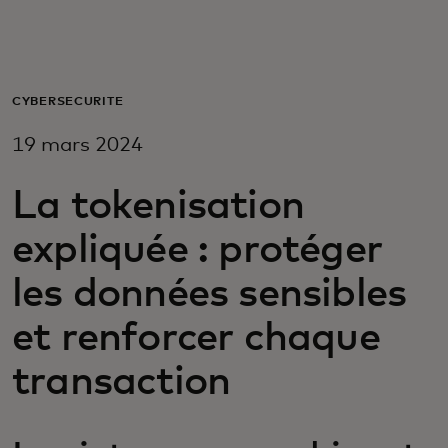
Pour vous
Pour les professionnels
CYBERSÉCURITÉ
19 mars 2024
Pour le monde
La tokenisation
Pour les innovateurs
expliquée : protéger
les données sensibles
Actualités et tendances
et renforcer chaque
transaction