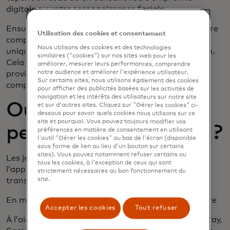
digitale ou votre reconnaissance faciale.
Ensuite, la carte stockée dans votre appareil ou votre
Utilisation des cookies et consentement
compte marchand en ligne génère un code à usage
Nous utilisons des cookies et des technologies
unique, ou cryptogramme, pour chaque transaction.
similaires ("cookies") sur nos sites web pour les
Cela permet de s’assurer que chaque transaction
améliorer, mesurer leurs performances, comprendre
notre audience et améliorer l'expérience utilisateur.
provient bien de votre appareil ou d’un véritable
Sur certains sites, nous utilisons également des cookies
compte marchand.
pour afficher des publicités basées sur les activités de
navigation et les intérêts des utilisateurs sur notre site
Où la tokenisation
et sur d'autres sites. Cliquez sur "Gérer les cookies" ci-
dessous pour savoir quels cookies nous utilisons sur ce
site et pourquoi. Vous pouvez toujours modifier vos
peut-elle être utilisée ?
préférences en matière de consentement en utilisant
l'outil "Gérer les cookies" au bas de l'écran (disponible
sous forme de lien au lieu d'un bouton sur certains
sites). Vous pouvez notamment refuser certains ou
Les jetons peuvent être utilisés en magasin, dans
tous les cookies, à l'exception de ceux qui sont
l’application et en ligne pour effectuer des
strictement nécessaires au bon fonctionnement du
site.
transactions numériques sécurisées.
En magasin à l'aide d'un téléphone ou d'une montre
Accepter les cookies
Tout refuser
À l’aide d’un portefeuille numérique comme Apple Pay,