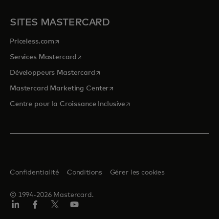
SITES MASTERCARD
s’ouvre dans un nouvel onglet
Priceless.com
s’ouvre dans un nouvel onglet
Services Mastercard
s’ouvre dans un nouvel onglet
Développeurs Mastercard
s’ouvre dans un nouvel onglet
Mastercard Marketing Center
s’ouvre dans un nouvel ongle
Centre pour la Croissance Inclusive
Confidentialité
Conditions
Gérer les cookies
© 1994-2026 Mastercard.
LinkedIn
Facebook
Twitter/X
YouTube