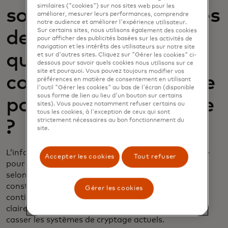
similaires ("cookies") sur nos sites web pour les
sommes-nous proches
améliorer, mesurer leurs performances, comprendre
notre audience et améliorer l'expérience utilisateur.
Sur certains sites, nous utilisons également des cookies
de l’informatique
pour afficher des publicités basées sur les activités de
navigation et les intérêts des utilisateurs sur notre site
quantique qui
et sur d'autres sites. Cliquez sur "Gérer les cookies" ci-
dessous pour savoir quels cookies nous utilisons sur ce
site et pourquoi. Vous pouvez toujours modifier vos
constitue une menace
préférences en matière de consentement en utilisant
l'outil "Gérer les cookies" au bas de l'écran (disponible
sous forme de lien au lieu d'un bouton sur certains
pour la cryptographie
sites). Vous pouvez notamment refuser certains ou
tous les cookies, à l'exception de ceux qui sont
strictement nécessaires au bon fonctionnement du
?
site.
L’informatique quantique ne posera pas de menace
Accepter les cookies
Tout refuser
pour la cryptographie avant au moins 10 à 20 ans,
selon les experts. Ces ordinateurs sont difficiles à
construire et à utiliser. Les modèles actuels
Gérer les cookies
contiennent 1 000 qubits au maximum, sans voie
claire pour s’adapter aux chiffres nécessaires pour
casser les systèmes de cryptage actuels.