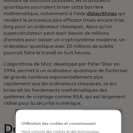
nombre de solutions possibles, les ordinateurs
quantiques pourraient briser cette barrière
mathématique, notamment à l’aide
d’algorithmes
qui
rendent le processus plus efficace (mais encore trop
long pour un ordinateur classique). Alors qu’un
supercalculateur peut avoir besoin de millions
d’années pour casser un cryptosystème moderne, un
ordinateur quantique avec 20 millions de qubits
pourrait faire le travail en huit heures.
L’algorithme de Shor, développé par Peter Shor en
1994, permet à un ordinateur quantique de factoriser
de grands nombres exponentiellement plus
rapidement que les ordinateurs classiques, ce qui
briserait les fondements mathématiques des
systèmes de cryptage comme RSA, qui est largement
utilisé pour la sécurité numérique.
Utilisation des cookies et consentement
Dans quelle mesure
Nous utilisons des cookies et des technologies