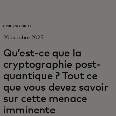
Pour vous
Pour les professionnels
CYBERSÉCURITÉ
20 octobre 2025
Pour le monde
Qu’est-ce que la
Pour les innovateurs
cryptographie post-
quantique ? Tout ce
Actualités et tendances
que vous devez savoir
sur cette menace
imminente