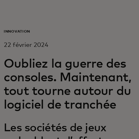
Pour vous
Pour les professionnels
INNOVATION
22 février 2024
Pour le monde
Oubliez la guerre des
Pour les innovateurs
consoles. Maintenant,
tout tourne autour du
Actualités et tendances
logiciel de tranchée
Les sociétés de jeux