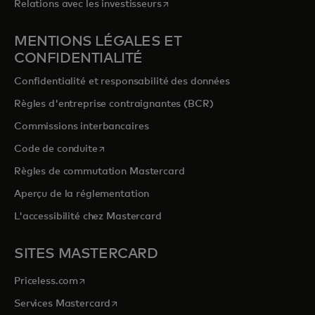
s’ouvre dans un nouvel onglet
Relations avec les investisseurs
MENTIONS LÉGALES ET
CONFIDENTIALITÉ
Confidentialité et responsabilité des données
Règles d'entreprise contraignantes (BCR)
Commissions interbancaires
s’ouvre dans un nouvel onglet
Code de conduite
Règles de commutation Mastercard
Aperçu de la réglementation
L'accessibilité chez Mastercard
SITES MASTERCARD
s’ouvre dans un nouvel onglet
Priceless.com
s’ouvre dans un nouvel onglet
Services Mastercard