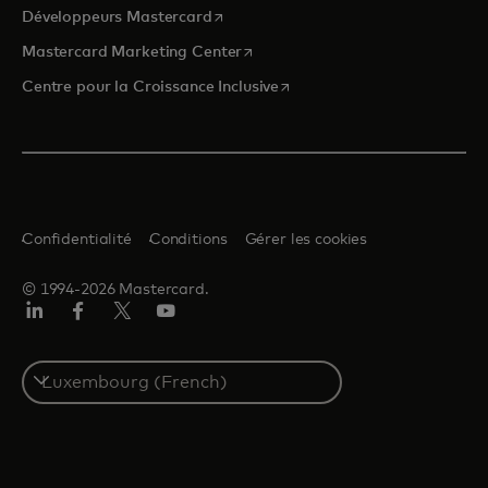
s’ouvre dans un nouvel onglet
Développeurs Mastercard
s’ouvre dans un nouvel onglet
Mastercard Marketing Center
s’ouvre dans un nouvel ongle
Centre pour la Croissance Inclusive
Confidentialité
Conditions
Gérer les cookies
© 1994-2026 Mastercard.
LinkedIn
Facebook
Twitter/X
YouTube
Select
a
country