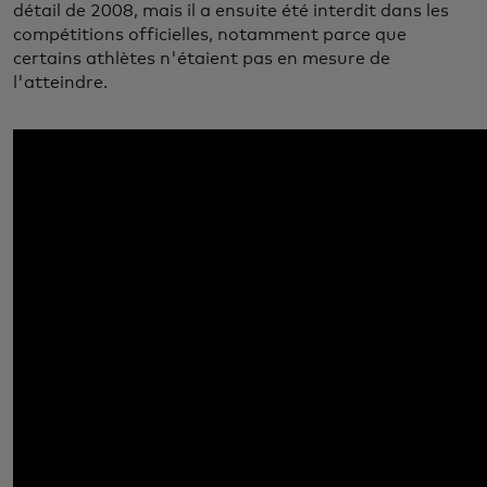
détail de 2008, mais il a ensuite été interdit dans les
compétitions officielles, notamment parce que
certains athlètes n'étaient pas en mesure de
l'atteindre.