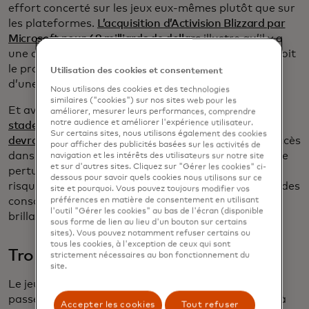
effort concerté sur les jeux eux-mêmes plutôt que sur
les plateformes.
L’acquisition d’Activision Blizzard par
Microsoft pour 68 milliards de dollars
illustre qu’il y a
une concurrence féroce pour savoir qui peut faire soit
le prochain grand succès, soit la prochaine sortie
Utilisation des cookies et consentement
d’une franchise déjà énorme.
Nous utilisons des cookies et des technologies
similaires ("cookies") sur nos sites web pour les
Et avec la PlayStation 5 de Sony dans les
derniers
améliorer, mesurer leurs performances, comprendre
notre audience et améliorer l'expérience utilisateur.
stades
de sa durée de vie prévue et Nintendo
qui
Sur certains sites, nous utilisons également des cookies
devrait annoncer
la suite de sa console Switch à succès
pour afficher des publicités basées sur les activités de
dans les mois à venir, cela signifie que encore plus de
navigation et les intérêts des utilisateurs sur notre site
et sur d'autres sites. Cliquez sur "Gérer les cookies" ci-
perturbations pourraient être en route. Les succès
dessous pour savoir quels cookies nous utilisons sur ce
risquent de continuer à arriver, mais lorsqu’il s’agit des
site et pourquoi. Vous pouvez toujours modifier vos
consoles qui nous donnent le prochain centime
préférences en matière de consentement en utilisant
l'outil "Gérer les cookies" au bas de l'écran (disponible
brillant, la concurrence touche peut-être à sa fin.
sous forme de lien au lieu d'un bouton sur certains
sites). Vous pouvez notamment refuser certains ou
tous les cookies, à l'exception de ceux qui sont
Trop « piscine » pour l’école
strictement nécessaires au bon fonctionnement du
site.
Le jeu évolue à un rythme rapide, et certains de nos
passe-temps les plus anciens ne sont pas non plus à
Accepter les cookies
Tout refuser