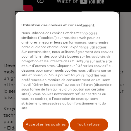
Utilisation des cookies et consentement
Nous utilisons des cookies et des technologies
similaires ("cookies") sur nos sites web pour les
améliorer, mesurer leurs performances, comprendre
notre audience et améliorer l'expérience utilisateur.
Sur certains sites, nous utilisons également des cookies
pour afficher des publicités basées sur les activités de
navigation et les intérêts des utilisateurs sur notre site
Développer d’autres mouvements réussis a pris des
et sur d'autres sites. Cliquez sur "Gérer les cookies" ci-
dessous pour savoir quels cookies nous utilisons sur ce
mois d’efforts, jusqu’à ce qu’elle se décide à imaginer
site et pourquoi. Vous pouvez toujours modifier vos
un grillon sautillant dans son oreille pour faire
préférences en matière de consentement en utilisant
attaquer son personnage, tout en se concentrant sur
l'outil "Gérer les cookies" au bas de l'écran (disponible
sous forme de lien au lieu d'un bouton sur certains
la sensation d’être chaud, en colère et contrarié pour
sites). Vous pouvez notamment refuser certains ou
laisser son personnage guérir.
tous les cookies, à l'exception de ceux qui sont
strictement nécessaires au bon fonctionnement du
Karyal a utilisé cette méthode, combinée à la
site.
technologie de suivi oculaire et à l’activation vocale,
pour battre plusieurs boss du notoirement difficile
Accepter les cookies
Tout refuser
« Elden Ring », fournissant une preuve de concept