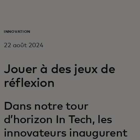
Pour vous
Pour les professionnels
INNOVATION
22 août 2024
Pour le monde
Jouer à des jeux de
Pour les innovateurs
réflexion
Actualités et tendances
Dans notre tour
d’horizon In Tech, les
innovateurs inaugurent