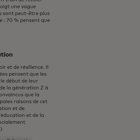
doigt une vague
es sont peut-être plus
ire : 70 % pensent que
.
ation
 et de résilience. Il
ées pensent que les
le début de leur
de la génération Z à
convaincus que la
pales raisons de cet
ation et de
’éducation et de la
ocialement
)