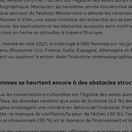
e, Mastercard met l’accent sur l’égalité des sexes dans l’i
tographique. Marquant sa neuvième année consécutive de
cipal sponsor du festival, Mastercard a dévoilé les récente
omen in Film, une vaste initiative de recherche qui se pen
nces, les aspirations et les obstacles auxquels sont confro
trices en herbe et actuelles à travers l’Europe.
e, menée en mai 2025, a interrogé 6 000 femmes sur six 
ens (Royaume-Uni, France, Italie, Espagne, Allemagne et 
lent ou aspirent à entrer dans l’industrie cinématographi
emmes se heurtent encore à des obstacles struc
ue les conversations culturelles sur l’égalité des sexes dan
fiées, les données révèlent que près de la moitié (43 %) d
gées envisagent une carrière en dehors de l’industrie. Par
ités : le manque de confiance/la peur de l’échec (30 %), l’a
x professionnels (35 %) et le manque de financement et d
ié des personnes interrogées affirment que le temps est e