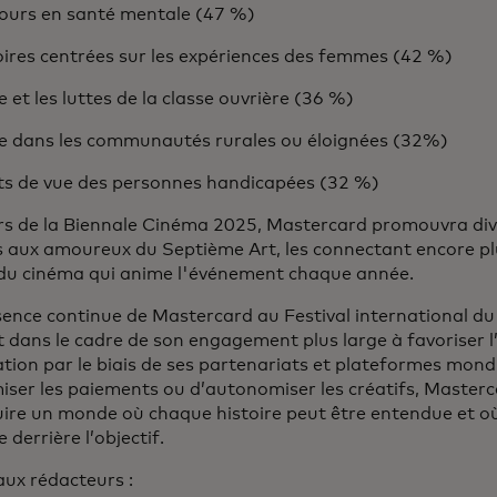
cours en santé mentale (47 %)
oires centrées sur les expériences des femmes (42 %)
ie et les luttes de la classe ouvrière (36 %)
vie dans les communautés rurales ou éloignées (32%)
nts de vue des personnes handicapées (32 %)
s de la Biennale Cinéma 2025, Mastercard promouvra diver
s aux amoureux du Septième Art, les connectant encore pl
du cinéma qui anime l'événement chaque année.
ence continue de Mastercard au Festival international du 
it dans le cadre de son engagement plus large à favoriser l’é
ation par le biais de ses partenariats et plateformes mondi
iser les paiements ou d’autonomiser les créatifs, Masterc
uire un monde où chaque histoire peut être entendue et o
e derrière l’objectif.
ux rédacteurs :