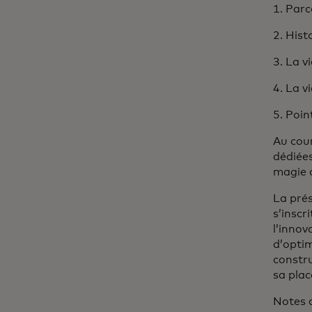
1. Par
2. Hist
3. La v
4. La 
5. Poi
Au cour
dédiée
magie 
La prés
s’inscr
l’innov
d’optim
constr
sa plac
Notes a