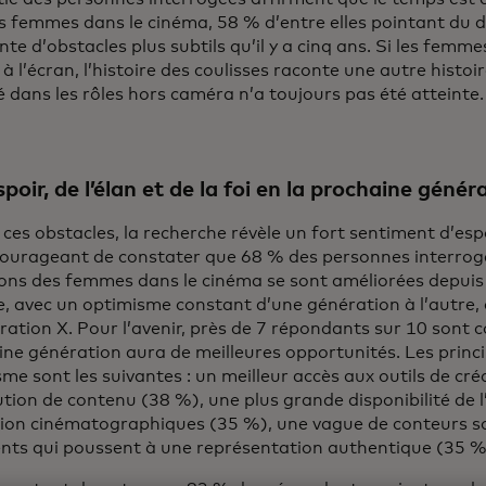
s femmes dans le cinéma, 58 % d’entre elles pointant du 
nte d’obstacles plus subtils qu’il y a cinq ans. Si les femm
s à l’écran, l’histoire des coulisses raconte une autre histo
té dans les rôles hors caméra n’a toujours pas été atteinte
spoir, de l’élan et de la foi en la prochaine génér
ces obstacles, la recherche révèle un fort sentiment d’espoir
courageant de constater que 68 % des personnes interrog
ons des femmes dans le cinéma se sont améliorées depuis 
e, avec un optimisme constant d’une génération à l’autre, 
ration X. Pour l’avenir, près de 7 répondants sur 10 sont 
ne génération aura de meilleures opportunités. Les princi
me sont les suivantes : un meilleur accès aux outils de cré
ution de contenu (38 %), une plus grande disponibilité de l
ion cinématographiques (35 %), une vague de conteurs s
ents qui poussent à une représentation authentique (35 %