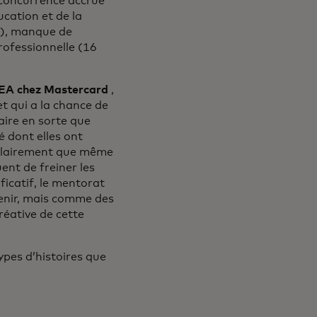
 concurrence accrue
cation et de la
%), manque de
rofessionnelle (16
MEA chez Mastercard
,
et qui a la chance de
ire en sorte que
é dont elles ont
 clairement que même
ent de freiner les
ficatif, le mentorat
enir, mais comme des
réative de cette
pes d’histoires que