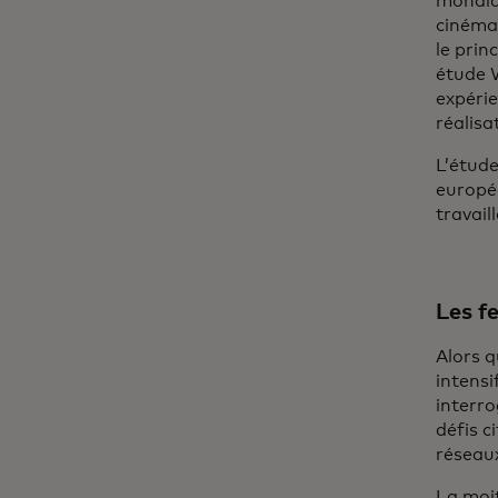
mondial
cinéma
le prin
étude W
expérie
réalisa
L’étud
europé
travail
Les f
Alors q
intensi
interro
défis c
réseau
La moit