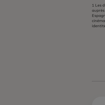
1 Les 
auprès 
Espagne
cinémat
identit