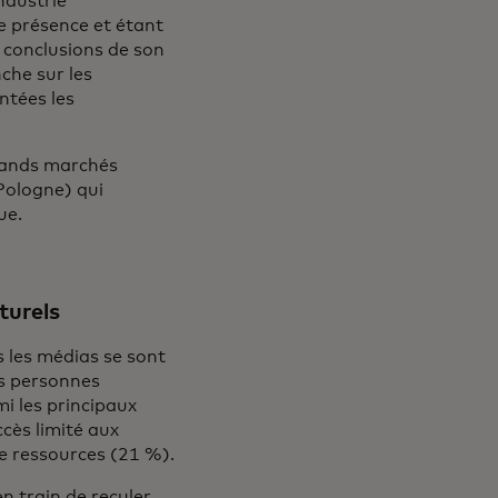
ndustrie
 présence et étant
s conclusions de son
che sur les
ntées les
grands marchés
Pologne) qui
que.
turels
s les médias se sont
es personnes
mi les principaux
ccès limité aux
e ressources (21 %).
n train de reculer