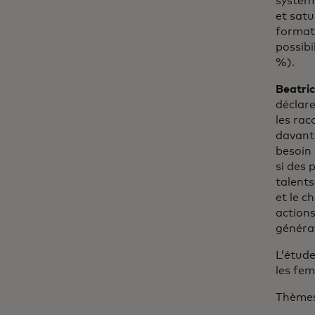
systém
et satu
format
possib
%).
Beatri
déclare
les ra
davanta
besoin
si des 
talents
et le 
actions
généra
L’étude
les fem
Thèmes 