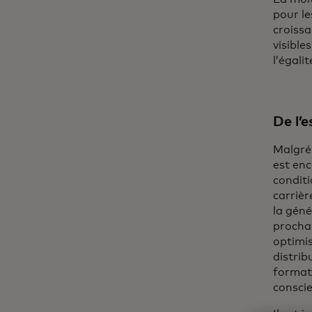
pour le
croissa
visible
l’égali
De l’e
Malgré 
est en
conditi
carrièr
la géné
prochai
optimis
distrib
format
consci