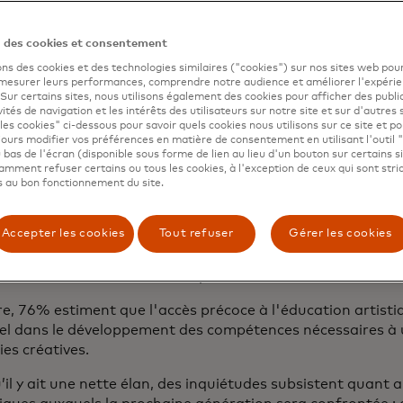
important de noter que 83 % des répondants croient que la
nérationnelle sera essentielle pour créer un avenir plus in
rie.
n des cookies et consentement
ons des cookies et des technologies similaires ("cookies") sur nos sites web pour
 mesurer leurs performances, comprendre notre audience et améliorer l'expéri
. Sur certains sites, nous utilisons également des cookies pour afficher des publi
vités de navigation et les intérêts des utilisateurs sur notre site et sur d'autres 
nt la prochaine génération va changer le récit
les cookies" ci-dessous pour savoir quels cookies nous utilisons sur ce site et p
ours modifier vos préférences en matière de consentement en utilisant l'outil 
 bas de l'écran (disponible sous forme de lien au lieu d'un bouton sur certains s
pondants pensent que la prochaine génération de cinéast
mment refuser certains ou tous les cookies, à l'exception de ceux qui sont str
alement la façon dont les histoires sont racontées, en part
 au bon fonctionnement du site.
sation de nouvelles technologies pour raconter des histoire
te (35 %), à des histoires plus diversifiées représentant d
Accepter les cookies
Tout refuser
Gérer les cookies
s différentes (34 %), à mettre davantage l’accent sur la ju
isme par le biais de la narration (25 %) et à mettre davant
nticité et l’exactitude de la représentation (25 %).
e, 76% estiment que l'accès précoce à l'éducation artisti
el dans le développement des compétences nécessaires à u
ies créatives.
’il y ait une nette élan, des inquiétudes subsistent quant 