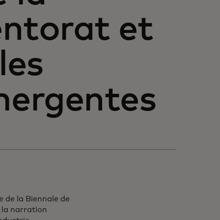
entorat et
les
émergentes
e de la Biennale de
 la narration