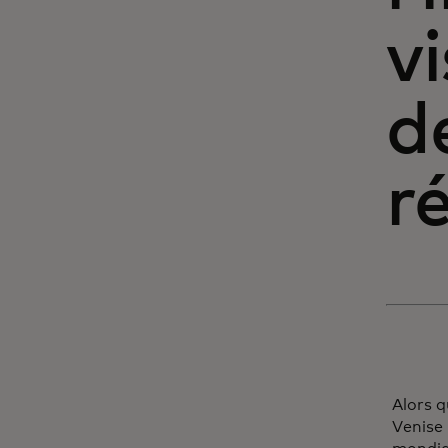
v
d
r
Alors q
Venise 