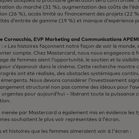
iques auxquels la prochaine génération sera confrontée :
ration du marché (31 %), augmentation des coûts de l’édu
ion (26 %), accès limité au financement des projets (22 
ilités d’entrée de gamme (19 %) et manque d’expérience p
ce Cornacchia, EVP Marketing and Communications APE
 : « Les histoires façonnent notre façon de voir le monde, 
conter compte. Chez Mastercard, nous nous engageons à fa
ge de femmes aient l’opportunité, le soutien et la visibilit
 pour s’épanouir dans le cinéma. Cette recherche montre
progrès ont été réalisés, des obstacles systémiques continu
 émergents. Nous devons considérer l’investissement signi
changement structurel non pas comme des idéaux pour l’av
 urgentes pour aujourd’hui – libérant toute la puissance c
tion.
 menée par Mastercard a également mis en évidence les ty
mes souhaitent le plus voir représentées à l’écran.
et histoires que les femmes aimeraient voir à l'écran :