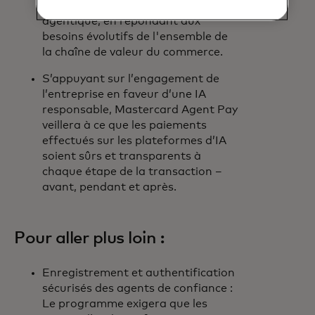
de mettre à l'échelle le commerce
agentique, en répondant aux
besoins évolutifs de l'ensemble de
la chaîne de valeur du commerce.
S’appuyant sur l’engagement de
l’entreprise en faveur d’une IA
responsable, Mastercard Agent Pay
veillera à ce que les paiements
effectués sur les plateformes d’IA
soient sûrs et transparents à
chaque étape de la transaction –
avant, pendant et après.
Pour aller plus loin :
Enregistrement et authentification
sécurisés des agents de confiance :
Le programme exigera que les