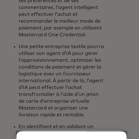
ses préférences et de ses
commentaires, l’agent intelligent
peut effectuer l’achat et
recommander le meilleur mode de
paiement, par exemple en utilisant
Mastercard One Credential.
Une petite entreprise textile pourra
utiliser son agent d’IA pour gérer
l’approvisionnement, optimiser les
conditions de paiement et gérer la
logistique avec un fournisseur
international. À partir de là, l’agent
d’IA peut effectuer l’achat
transfrontalier à l’aide d’un jeton
de carte d’entreprise virtuelle
Mastercard et organiser une
livraison rapide et rentable.
En identifiant et en validant un
client à l’aide de la technologie de