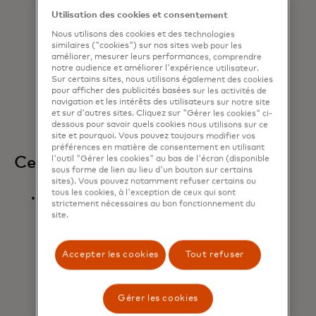
tokenisation de Mastercard, un
Utilisation des cookies et consentement
détaillant sera en mesure d’offrir
une expérience d’achat significative
Nous utilisons des cookies et des technologies
similaires ("cookies") sur nos sites web pour les
et cohérente, en superposant des
améliorer, mesurer leurs performances, comprendre
avantages pertinents et
notre audience et améliorer l'expérience utilisateur.
personnalisés, tels que des produits
Sur certains sites, nous utilisons également des cookies
pour afficher des publicités basées sur les activités de
recommandés, la livraison gratuite,
navigation et les intérêts des utilisateurs sur notre site
des récompenses et des remises.
et sur d'autres sites. Cliquez sur "Gérer les cookies" ci-
dessous pour savoir quels cookies nous utilisons sur ce
site et pourquoi. Vous pouvez toujours modifier vos
préférences en matière de consentement en utilisant
Ce que cela signifie :
l'outil "Gérer les cookies" au bas de l'écran (disponible
sous forme de lien au lieu d'un bouton sur certains
sites). Vous pouvez notamment refuser certains ou
tous les cookies, à l'exception de ceux qui sont
Mastercard travaillera avec
strictement nécessaires au bon fonctionnement du
Microsoft pour intégrer les
site.
technologies d'IA de pointe de
Microsoft, notamment Microsoft
Accepter les cookies
Tout refuser
Azure OpenAI Service et Microsoft
Copilot Studio, aux solutions de
paiement de confiance de
Gérer les cookies
Mastercard afin de développer et