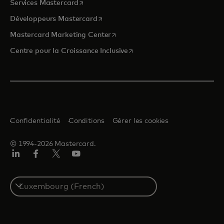
s’ouvre dans un nouvel onglet
Services Mastercard
s’ouvre dans un nouvel onglet
Développeurs Mastercard
s’ouvre dans un nouvel onglet
Mastercard Marketing Center
s’ouvre dans un nouvel ongle
Centre pour la Croissance Inclusive
Confidentialité
Conditions
Gérer les cookies
© 1994-2026 Mastercard.
LinkedIn
Facebook
Twitter/X
YouTube
Select
a
country