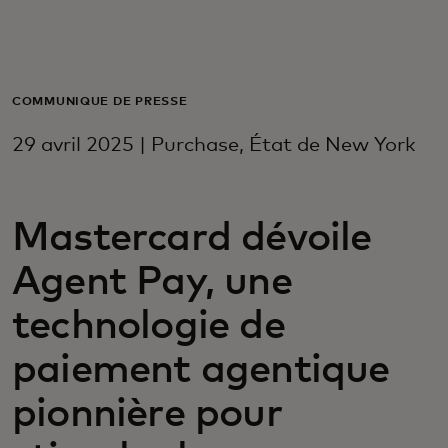
Pour vous
Pour les professionnels
COMMUNIQUÉ DE PRESSE
29 avril 2025 | Purchase, État de New York
Pour le monde
Mastercard dévoile
Pour les innovateurs
Agent Pay, une
Actualités et tendances
technologie de
paiement agentique
pionnière pour