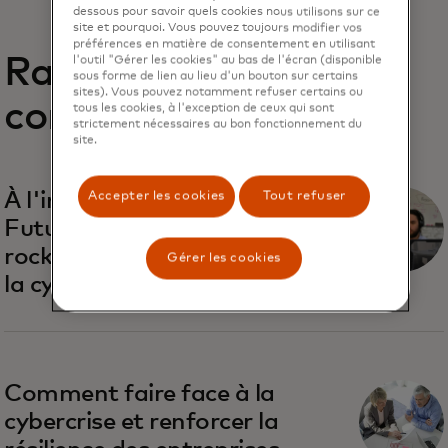
dessous pour savoir quels cookies nous utilisons sur ce
site et pourquoi. Vous pouvez toujours modifier vos
préférences en matière de consentement en utilisant
Rapports
l'outil "Gérer les cookies" au bas de l'écran (disponible
sous forme de lien au lieu d'un bouton sur certains
sites). Vous pouvez notamment refuser certains ou
connexes
tous les cookies, à l'exception de ceux qui sont
strictement nécessaires au bon fonctionnement du
site.
Accepter les cookies
Tout refuser
À l'intérieur de Recorded
Future : ambiance startup,
rock classique et l'avenir de
Gérer les cookies
la cybersécurité
Comment faire face à la
cybercrise et renforcer la