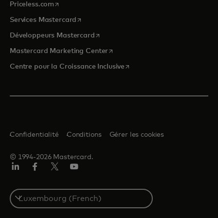
s’ouvre dans un nouvel onglet
Priceless.com
s’ouvre dans un nouvel onglet
Services Mastercard
s’ouvre dans un nouvel onglet
Développeurs Mastercard
s’ouvre dans un nouvel onglet
Mastercard Marketing Center
s’ouvre dans un nouvel ongle
Centre pour la Croissance Inclusive
Confidentialité
Conditions
Gérer les cookies
© 1994-2026 Mastercard.
LinkedIn
Facebook
Twitter/X
YouTube
Select
a
country