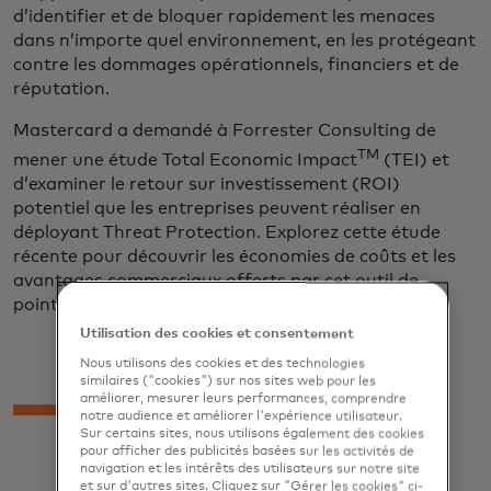
d’identifier et de bloquer rapidement les menaces
dans n’importe quel environnement, en les protégeant
contre les dommages opérationnels, financiers et de
réputation.
Mastercard a demandé à Forrester Consulting de
TM
mener une étude Total Economic Impact
(TEI) et
d’examiner le retour sur investissement (ROI)
potentiel que les entreprises peuvent réaliser en
déployant Threat Protection. Explorez cette étude
récente pour découvrir les économies de coûts et les
avantages commerciaux offerts par cet outil de
pointe.
Utilisation des cookies et consentement
Nous utilisons des cookies et des technologies
similaires ("cookies") sur nos sites web pour les
améliorer, mesurer leurs performances, comprendre
notre audience et améliorer l'expérience utilisateur.
Sur certains sites, nous utilisons également des cookies
pour afficher des publicités basées sur les activités de
navigation et les intérêts des utilisateurs sur notre site
et sur d'autres sites. Cliquez sur "Gérer les cookies" ci-