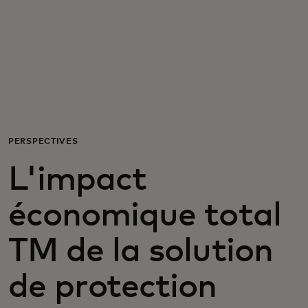
Pour vous
Pour les professionnels
Pour le monde
PERSPECTIVES
Pour les innovateurs
L'impact
Actualités et tendances
économique total
TM de la solution
de protection