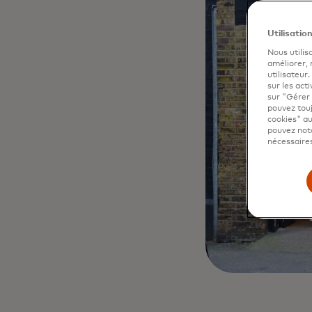
Utilisatio
Nous utilis
améliorer,
utilisateur
sur les acti
sur "Gérer 
pouvez touj
cookies" au
pouvez nota
nécessaires