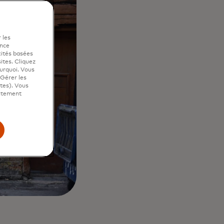
 les
ence
cités basées
sites. Cliquez
ourquoi. Vous
"Gérer les
ites). Vous
ictement