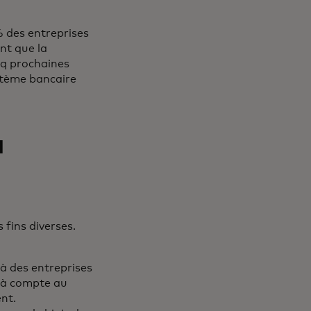
% des entreprises
nt que la
nq prochaines
ystème bancaire
a
 fins diverses.
 à des entreprises
e à compte au
ent.