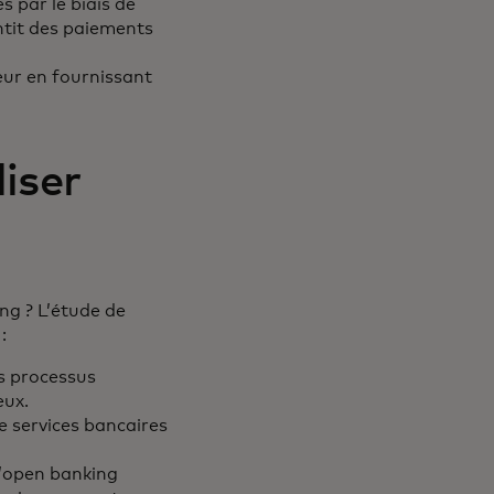
 par le biais de
ntit des paiements
eur en fournissant
liser
ng ? L’étude de
 :
es processus
eux.
 services bancaires
L’open banking