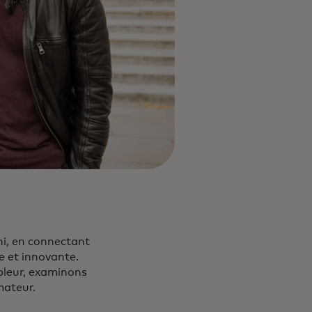
ni, en connectant
e et innovante.
pleur, examinons
mateur.