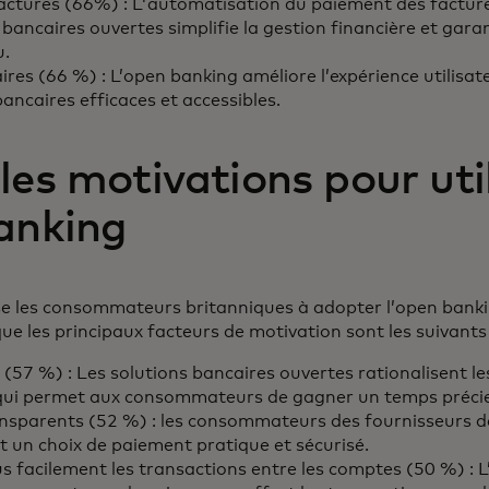
ctures (66%) : L'automatisation du paiement des factures
bancaires ouvertes simplifie la gestion financière et gara
u.
ires (66 %) : L’open banking améliore l’expérience utilisat
ancaires efficaces et accessibles.
les motivations pour uti
banking
e les consommateurs britanniques à adopter l’open banki
ue les principaux facteurs de motivation sont les suivants
(57 %) : Les solutions bancaires ouvertes rationalisent l
e qui permet aux consommateurs de gagner un temps préci
nsparents (52 %) : les consommateurs des fournisseurs de
t un choix de paiement pratique et sécurisé.
us facilement les transactions entre les comptes (50 %) : 