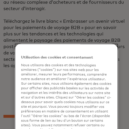
au réseau complexe d’acheteurs et de fournisseurs du
secteur d’interagir.
Téléchargez le livre blanc « Embrasser un avenir virtuel
pour les paiements de voyage B2B » pour en savoir
plus sur les tendances et les technologies qui
alimentent le paysage des paiements de voyage B2B
post-pandémie, et comment, en tant que fournisseurs
de voyages et institutions financières au service du
Utilisation des cookies et consentement
secteur, vous pouvez être en mesure de saisir toutes
les opportunités.
Nous utilisons des cookies et des technologies
similaires ("cookies") sur nos sites web pour les
améliorer, mesurer leurs performances, comprendre
notre audience et améliorer l'expérience utilisateur.
Sur certains sites, nous utilisons également des cookies
pour afficher des publicités basées sur les activités de
navigation et les intérêts des utilisateurs sur notre site
et sur d'autres sites. Cliquez sur "Gérer les cookies" ci-
dessous pour savoir quels cookies nous utilisons sur ce
site et pourquoi. Vous pouvez toujours modifier vos
préférences en matière de consentement en utilisant
l'outil "Gérer les cookies" au bas de l'écran (disponible
sous forme de lien au lieu d'un bouton sur certains
sites). Vous pouvez notamment refuser certains ou