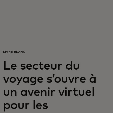
Pour vous
Pour les professionnels
Pour le monde
LIVRE BLANC
Pour les innovateurs
Le secteur du
Actualités et tendances
voyage s’ouvre à
un avenir virtuel
pour les