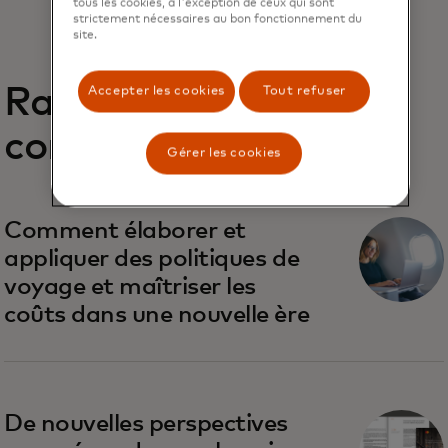
tous les cookies, à l'exception de ceux qui sont
strictement nécessaires au bon fonctionnement du
site.
Rapports
Accepter les cookies
Tout refuser
connexes
Gérer les cookies
Comment élaborer et
appliquer des politiques de
voyage et maîtriser les
coûts dans une nouvelle ère
De nouvelles perspectives