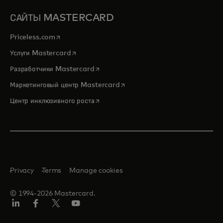
САЙТЫ MASTERCARD
opens in a new tab
Priceless.com
opens in a new tab
Услуги Mastercard
opens in a new tab
Разработчики Mastercard
opens in a new tab
Маркетинговый центр Mastercard
opens in a new tab
Центр инклюзивного роста
Privacy
Terms
Manage cookies
© 1994-2026 Mastercard.
LinkedIn
Facebook
Twitter/X
Youtube