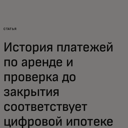
Для вас
Для бизнеса
СТАТЬЯ
История платежей
Для всего мира
по аренде и
Для новаторов
проверка до
Новости и тренды
закрытия
соответствует
цифровой ипотеке