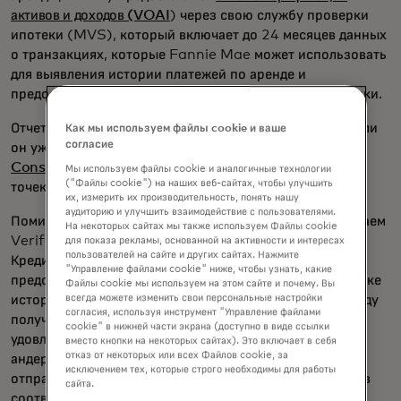
активов и доходов (VOAI
) через свою службу проверки
ипотеки (MVS), который включает до 24 месяцев данных
о транзакциях, которые Fannie Mae может использовать
для выявления истории платежей по аренде и
предоставления более благоприятной кредитной оценки.
Отчет VOAI можно вызвать с помощью прямого API или
Как мы используем файлы cookie и ваше
согласие
он уже доступен в
ICE Encompass и Encompass
Consumer Connect,
а также на платформе ипотечных
Мы используем файлы cookie и аналогичные технологии
("Файлы cookie") на наших веб-сайтах, чтобы улучшить
точек
продажи SimpleNexus
(POS).
их, измерить их производительность, понять нашу
аудиторию и улучшить взаимодействие с пользователями.
Помимо VOAI, мы рады сообщить, что теперь предлагаем
На некоторых сайтах мы также используем Файлы cookie
Verification of Asset (VOA) как отдельный продукт.
для показа рекламы, основанной на активности и интересах
пользователей на сайте и других сайтах. Нажмите
Кредиторы могут использовать отчёт Finicity VOA для
"Управление файлами cookie" ниже, чтобы узнать, какие
предоставления 12-месячных данных и участия в оценке
Файлы cookie мы используем на этом сайте и почему. Вы
истории аренды Fannie Mae. Кредиторы имеют свободу
всегда можете изменить свои персональные настройки
согласия, используя инструмент "Управление файлами
получить доступ к данным за два и 12 месяцев для
cookie" в нижней части экрана (доступно в виде ссылки
удовлетворения собственных требований по
вместо кнопки на некоторых сайтах). Это включает в себя
отказ от некоторых или всех Файлов cookie, за
андеррайтингу, в то время как VOA автоматически
исключением тех, которые строго необходимы для работы
отправляет 12 месяцев в Fannie Mae, сохраняя файл в
сайта.
соответствии с требованиями GSE.