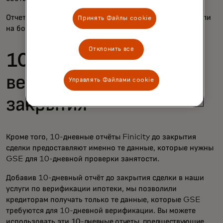
Отчет VOA доступен через прямое подключение API или
Принять Файлы cookie
на большинстве экосистемных платформ.
Отклонить все
10-дневная
верификация до
Управлять Файлами cookie
закрытия
Кроме того, 10-дневные отчёты Finicity до закрытия
сделки предоставляют именно те данные, которые нужны
GSE для 10-дневной проверки занятости.
Добавив 10-дневный отчёт до закрытия сделки в наши
услуги по верификации ипотеки, мы позволили
кредиторам получать только те данные, которые GSE
требуются для 10-дневной верификации. Вы можете
использовать эти
10-дневные отчеты, предшествующие