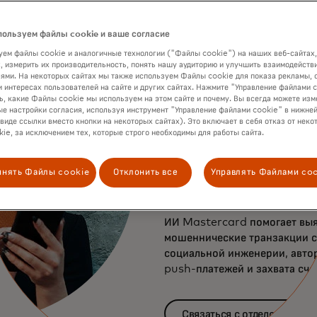
Преимущества монитор
пользуем файлы cookie и ваше согласие
мошенничества с тран
ем файлы cookie и аналогичные технологии ("Файлы cookie") на наших веб-сайтах,
(A2A)
, измерить их производительность, понять нашу аудиторию и улучшить взаимодействи
ями. На некоторых сайтах мы также используем Файлы cookie для показа рекламы, 
и интересах пользователей на сайте и других сайтах. Нажмите "Управление файлами 
Отличайте
ь, какие Файлы cookie мы используем на этом сайте и почему. Вы всегда можете изм
е настройки согласия, используя инструмент "Управление файлами cookie" в нижней
подлинные
 виде ссылки вместо кнопки на некоторых сайтах). Это включает в себя отказ от неко
ie, за исключением тех, которые строго необходимы для работы сайта.
транзакции о
инять Файлы cookie
Отклонить все
Управлять Файлами co
мошенническ
ИИ Mastercard помогает выя
мошеннические транзакции с
социальной инженерии, авто
push-платежей и захвата сче
Связаться с отделом прода