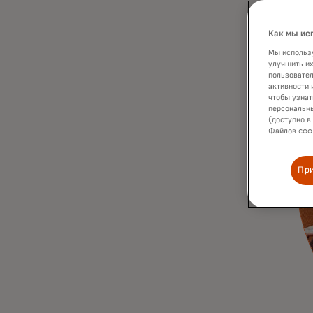
Как мы ис
Мы использу
улучшить их
пользовател
активности 
чтобы узнат
персональны
(доступно в
Файлов cook
Пр