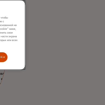
инга
закциями
 чтобы
е с
основанной на
cookie" ниже,
енить свои
 части экрана
торых или всех
т
okie
их
влять
 использованием
ризованных
тов.
ж