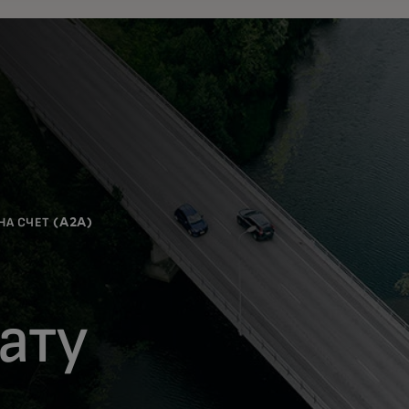
А СЧЕТ (A2A)
ату