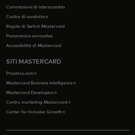
Commissioni di interscambio
si apre in una nuova scheda
Codice di condotta
Regole di Switch Mastercard
Panoramica normativa
Accessibilità di Mastercard
SITI MASTERCARD
si apre in una nuova scheda
Priceless.com
si apre in una nuova scheda
Mastercard Business Intelligence
si apre in una nuova scheda
Mastercard Developers
si apre in una nuova scheda
Centro marketing Mastercard
si apre in una nuova scheda
Center for Inclusive Growth