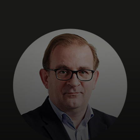
Per te
Per il business
Per il mondo
Per gli innovatori
Newsroom