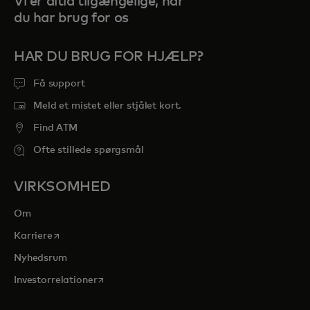
Vi er altid tilgængelige, når
du har brug for os
HAR DU BRUG FOR HJÆLP?
Få support
Meld et mistet eller stjålet kort.
Find ATM
Ofte stillede spørgsmål
VIRKSOMHED
Om
opens in a new tab
Karriere
Nyhedsrum
opens in a new tab
Investorrelationer