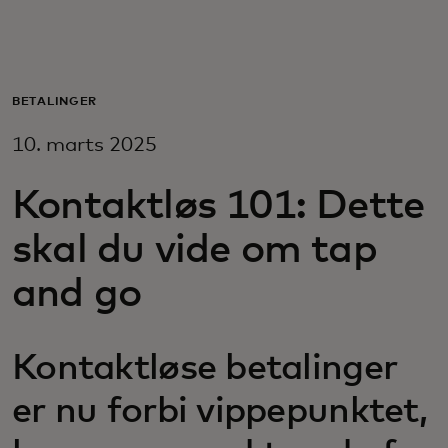
Til dig
Til virksomheder
BETALINGER
10. marts 2025
Til hele verden
Kontaktløs 101: Dette
Til innovatører
skal du vide om tap
and go
Nyheder og trends
Kontaktløse betalinger
er nu forbi vippepunktet,