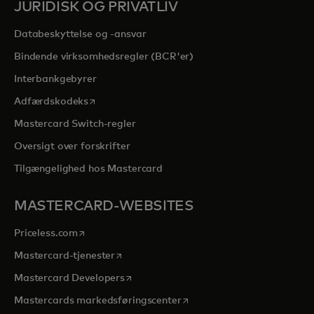
JURIDISK OG PRIVATLIV
Databeskyttelse og -ansvar
Bindende virksomhedsregler (BCR'er)
Interbankgebyrer
opens in a new tab
Adfærdskodeks
Mastercard Switch-regler
Oversigt over forskrifter
Tilgængelighed hos Mastercard
MASTERCARD-WEBSITES
opens in a new tab
Priceless.com
opens in a new tab
Mastercard-tjenester
opens in a new tab
Mastercard Developers
opens in a new tab
Mastercards markedsføringscenter