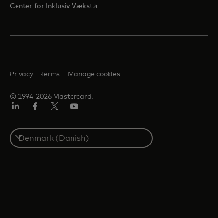
opens in a new tab
Center for Inklusiv Vækst
Privacy
Terms
Manage cookies
© 1994-2026 Mastercard.
LinkedIn
Facebook
Twitter/X
Youtube
Select
a
country