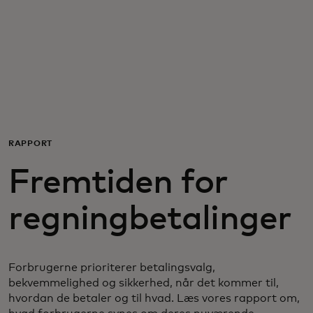
Til dig
Til virksomheder
Til hele verden
RAPPORT
Til innovatører
Fremtiden for
Nyheder og trends
regningbetalinger
Forbrugerne prioriterer betalingsvalg,
bekvemmelighed og sikkerhed, når det kommer til,
hvordan de betaler og til hvad. Læs vores rapport om,