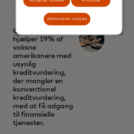
Acceptér cookies
Afvis alle
Administrér cookies
Open banking
hjælper 19% af
voksne
amerikanere med
usynlig
kreditvurdering,
der mangler en
konventionel
kreditvurdering,
med at få adgang
til finansielle
tjenester.