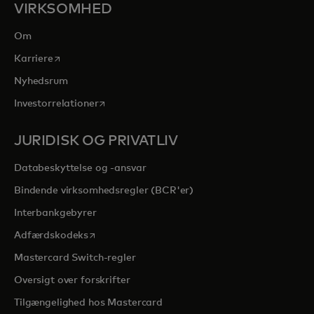
VIRKSOMHED
Om
opens in a new tab
Karriere
Nyhedsrum
opens in a new tab
Investorrelationer
JURIDISK OG PRIVATLIV
Databeskyttelse og -ansvar
Bindende virksomhedsregler (BCR'er)
Interbankgebyrer
opens in a new tab
Adfærdskodeks
Mastercard Switch-regler
Oversigt over forskrifter
Tilgængelighed hos Mastercard