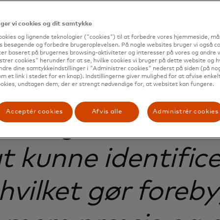
er vi cookies og dit samtykke
ookies og lignende teknologier ("cookies") til at forbedre vores hjemmeside, må
s besøgende og forbedre brugeroplevelsen. På nogle websites bruger vi også coo
tnerskab med Mas
er baseret på brugernes browsing-aktiviteter og interesser på vores og andre w
trer cookies" herunder for at se, hvilke cookies vi bruger på dette website og h
ndre dine samtykkeindstillinger i "Administrer cookies" nederst på siden (på no
m et link i stedet for en knap). Indstillingerne giver mulighed for at afvise enkelt
n af TRACE giver
okies, undtagen dem, der er strengt nødvendige for, at websitet kan fungere.
Acceptér cookies
Afvis alle
Administrér cookies
deltagerne den n
at kunne identific
 hvilket gør foreb