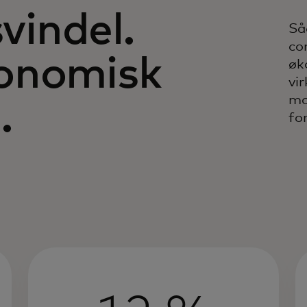
svindel.
Så
co
onomisk
øk
vi
mo
.
fo