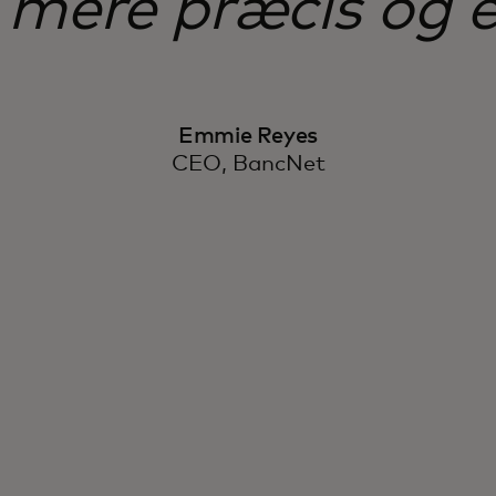
 mere præcis og e
Emmie Reyes
CEO, BancNet