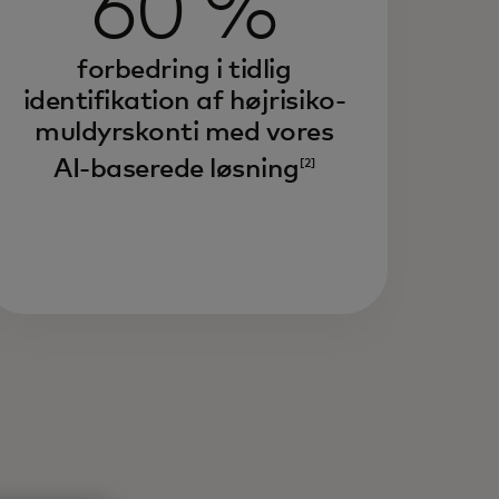
60 %
forbedring i tidlig
identifikation af højrisiko-
muldyrskonti med vores
AI-baserede løsning
[2]