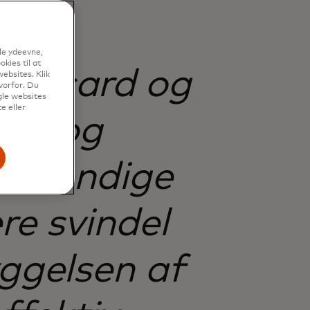
le ydeevne,
kies til at
tercard og
ebsites. Klik
vorfor. Du
gle websites
e eller
 os og
ødvendige
ere svindel
yggelsen af