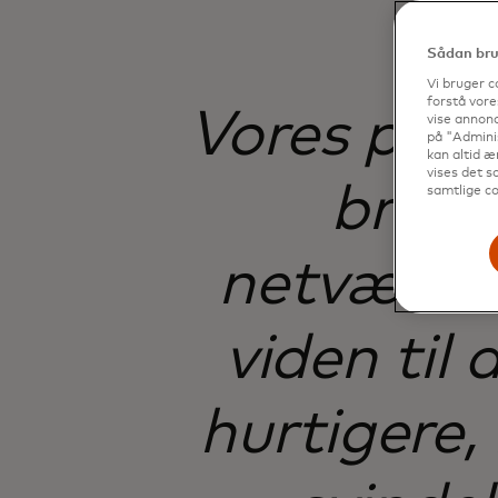
Sådan brug
Vi bruger c
forstå vore
Vores par
vise annonc
på "Adminis
kan altid æ
vises det so
bruge
samtlige co
netværks
viden til 
hurtigere,