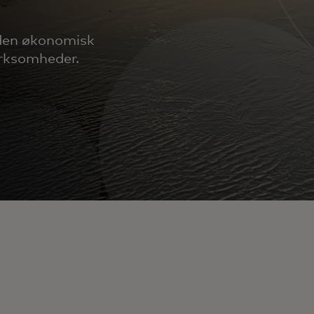
nden økonomisk
irksomheder.