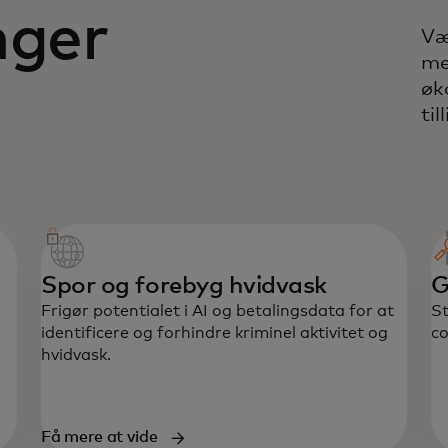
nger
Væ
me
øk
til
Spor og forebyg hvidvask
G
Frigør potentialet i AI og betalingsdata for at
St
identificere og forhindre kriminel aktivitet og
co
hvidvask.
Få mere at vide