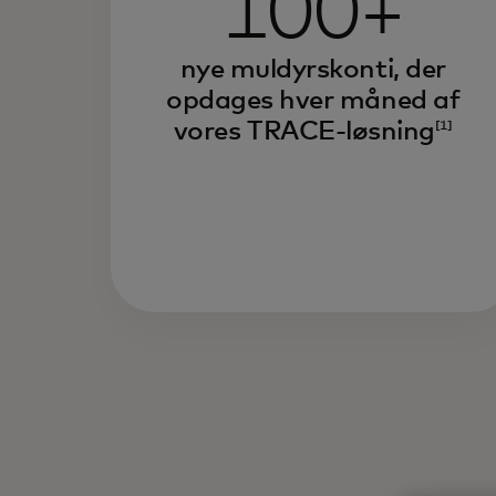
100+
nye muldyrskonti, der
opdages hver måned af
vores TRACE-løsning
[1]