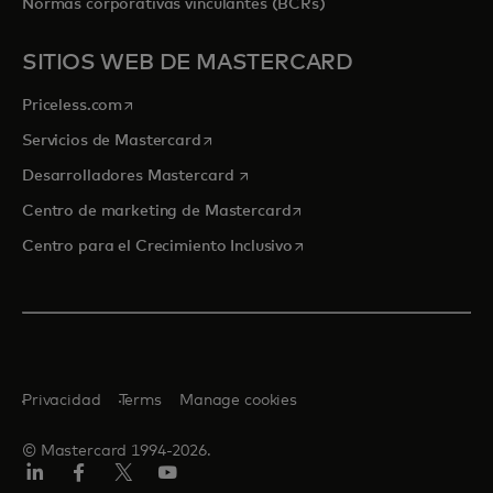
Normas corporativas vinculantes (BCRs)
SITIOS WEB DE MASTERCARD
se abre en una pestaña nueva
Priceless.com
se abre en una pestaña nueva
Servicios de Mastercard
se abre en una pestaña nueva
Desarrolladores Mastercard
se abre en una pestaña nu
Centro de marketing de Mastercard
se abre en una pestaña nu
Centro para el Crecimiento Inclusivo
Privacidad
Terms
Manage cookies
© Mastercard 1994-2026.
LinkedIn
Facebook
Twitter/X
YouTube