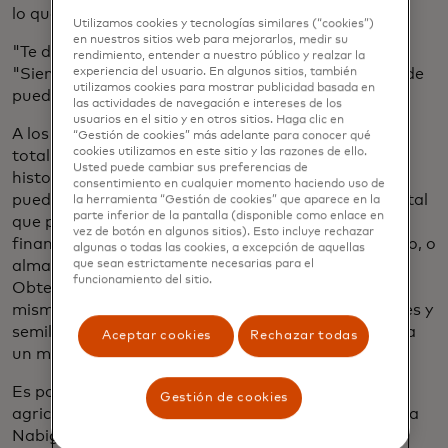
lo que a menudo reciben un trato injusto.
Utilizamos cookies y tecnologías similares (“cookies”)
en nuestros sitios web para mejorarlos, medir su
"Te dan la mitad del valor de mercado", dice Salim.
rendimiento, entender a nuestro público y realzar la
"Siempre necesitas dinero, y no hay otro lugar donde
experiencia del usuario. En algunos sitios, también
utilizamos cookies para mostrar publicidad basada en
puedas pedir prestado".
las actividades de navegación e intereses de los
usuarios en el sitio y en otros sitios. Haga clic en
A los agricultores como Salim se les paga casi en su
“Gestión de cookies” más adelante para conocer qué
cookies utilizamos en este sitio y las razones de ello.
totalidad en efectivo, lo que deja poco o ningún
Usted puede cambiar sus preferencias de
historial financiero registrado. Eso significa que no
consentimiento en cualquier momento haciendo uso de
pueden obtener préstamos para los gastos de capital
la herramienta “Gestión de cookies” que aparece en la
parte inferior de la pantalla (disponible como enlace en
que podrían ayudarlos a construir estabilidad
vez de botón en algunos sitios). Esto incluye rechazar
financiera: sistemas de riego modernos, por ejemplo, o
algunas o todas las cookies, a excepción de aquellas
almacenes para almacenar cosechas adicionales.
que sean estrictamente necesarias para el
funcionamiento del sitio.
Obtener suministros esenciales es difícil, ya que los
mismos intermediarios son su fuente de fertilizantes y
semillas, generalmente de mala calidad y vendidos a
Aceptar cookies
Rechazar todas
un margen de beneficio elevado.
Es por eso que en 2011 Salim organizó a los
Gestión de cookies
agricultores de su aldea en una cooperativa llamada
Nabigingo, que negocia pagos más altos por