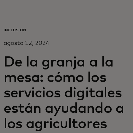
Para ti
Para empresas
INCLUSIÓN
agosto 12, 2024
Para el mundo
De la granja a la
Para innovadores
mesa: cómo los
Noticias y tendencias
servicios digitales
están ayudando a
los agricultores