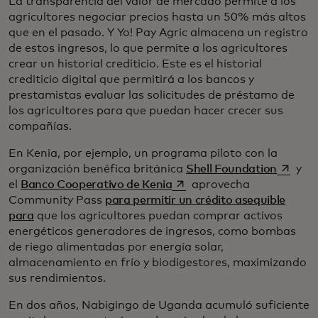
La transparencia del valor de mercado permite a los
agricultores negociar precios hasta un 50% más altos
que en el pasado. Y Yo! Pay Agric almacena un registro
de estos ingresos, lo que permite a los agricultores
crear un historial crediticio. Este es el historial
crediticio digital que permitirá a los bancos y
prestamistas evaluar las solicitudes de préstamo de
los agricultores para que puedan hacer crecer sus
compañías.
En Kenia, por ejemplo, un programa piloto con la
se abre
organización benéfica británica
Shell Foundation
y
se abre en una pestaña nu
el
Banco Cooperativo de Kenia
aprovecha
Community Pass
para permitir un crédito asequible
para
que los agricultores puedan comprar activos
energéticos generadores de ingresos, como bombas
de riego alimentadas por energía solar,
almacenamiento en frío y biodigestores, maximizando
sus rendimientos.
En dos años, Nabigingo de Uganda acumuló suficiente