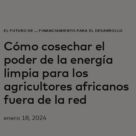
Para ti
Para empresas
EL FUTURO DE ... FINANCIAMIENTO PARA EL DESARROLLO
Cómo cosechar el
Para el mundo
poder de la energía
Para innovadores
limpia para los
agricultores africanos
Noticias y tendencias
fuera de la red
enero 18, 2024