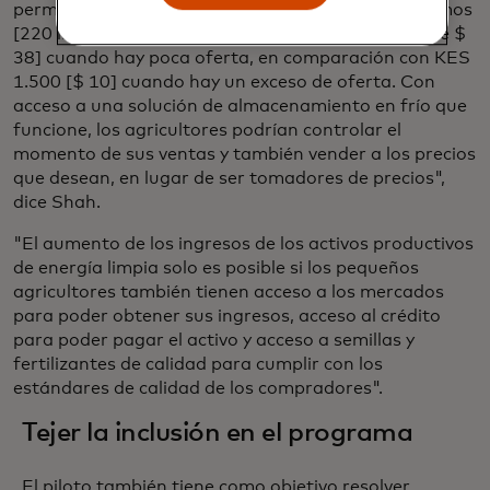
permite vender una bolsa de papas de 100 kilogramos
[220 libras] a 6.000 chelines kenianos [alrededor de $
38] cuando hay poca oferta, en comparación con KES
1.500 [$ 10] cuando hay un exceso de oferta. Con
acceso a una solución de almacenamiento en frío que
funcione, los agricultores podrían controlar el
momento de sus ventas y también vender a los precios
que desean, en lugar de ser tomadores de precios",
dice Shah.
"El aumento de los ingresos de los activos productivos
de energía limpia solo es posible si los pequeños
agricultores también tienen acceso a los mercados
para poder obtener sus ingresos, acceso al crédito
para poder pagar el activo y acceso a semillas y
fertilizantes de calidad para cumplir con los
estándares de calidad de los compradores".
Tejer la inclusión en el programa
El piloto también tiene como objetivo resolver