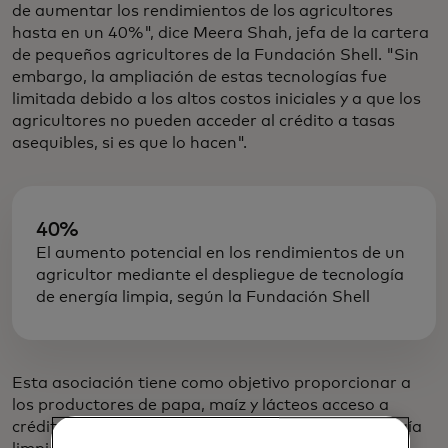
de aumentar los rendimientos de los agricultores
hasta en un 40%", dice Meera Shah, jefa de la cartera
de pequeños agricultores de la Fundación Shell. "Sin
embargo, la ampliación de estas tecnologías fue
limitada debido a los altos costos iniciales y a que los
agricultores no pueden acceder al crédito a tasas
asequibles, si es que lo hacen".
40%
El aumento potencial en los rendimientos de un
agricultor mediante el despliegue de tecnología
de energía limpia, según la Fundación Shell
Esta asociación tiene como objetivo proporcionar a
los productores de papa, maíz y lácteos acceso a
crédito para seis tecnologías innovadoras de energía