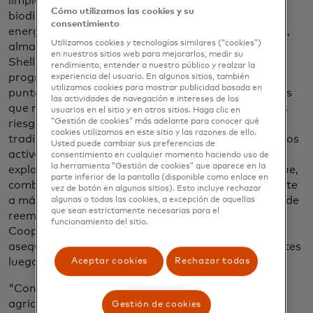
limpia de proveedores de activos seleccionados:
Cómo utilizamos las cookies y su
biodigestores y bombas de riego alimentadas por
consentimiento
energía solar, enfriadores de leche, molinos de maíz,
Utilizamos cookies y tecnologías similares (“cookies”)
almacenamiento en frío y linternas. La Fundación
en nuestros sitios web para mejorarlos, medir su
Shell está proporcionando una subvención al
rendimiento, entender a nuestro público y realzar la
programa para reducir las tasas de interés en seis
experiencia del usuario. En algunos sitios, también
utilizamos cookies para mostrar publicidad basada en
puntos porcentuales para los pequeños agricultores
las actividades de navegación e intereses de los
que normalmente serían considerados prestatarios
usuarios en el sitio y en otros sitios. Haga clic en
“Gestión de cookies” más adelante para conocer qué
riesgosos por los esquemas de préstamos
cookies utilizamos en este sitio y las razones de ello.
tradicionales. También pretende demostrar que estos
Usted puede cambiar sus preferencias de
activos energéticos pueden hacer que las
consentimiento en cualquier momento haciendo uso de
la herramienta “Gestión de cookies” que aparece en la
explotaciones agrícolas sean más productivas, lo que,
parte inferior de la pantalla (disponible como enlace en
combinado con un mayor acceso al mercado, permite
vez de botón en algunos sitios). Esto incluye rechazar
a más agricultores pagar sus préstamos. Una tasa de
algunas o todas las cookies, a excepción de aquellas
que sean estrictamente necesarias para el
reembolso suficientemente alta permitirá al Banco
funcionamiento del sitio.
Cooperativo de Kenia ofrecer financiamiento
asequible a más agricultores sin el apoyo de donantes
luego del piloto.
Aceptar cookies
Rechazar todas
"Con el acceso al riego solar, por ejemplo, los
agricultores mejoran su rendimiento, lo que les
Gestión de cookies