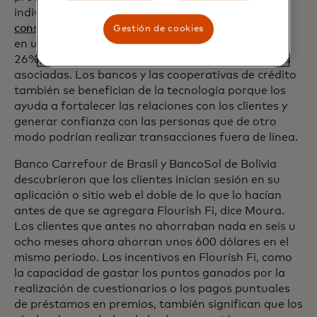
individuos en 2018. Luego de usar Flourish Fi,
los
consumidores aumentaron el valor de sus depósitos
Gestión de cookies
en un 32% y sus pagos de facturas en línea en un
26%, y duplicaron el uso de aplicaciones bancarias
asociadas. Los bancos y las cooperativas de crédito
también se benefician de la tecnología porque los
ayuda a fortalecer las relaciones con los clientes y
generar confianza con las personas que de otro
modo podrían realizar transacciones fuera de línea.
Banco Carrefour de Brasil y BancoSol de Bolivia
descubrieron que los clientes inician sesión en su
aplicación o sitio web el doble de lo que lo hacían
antes de que se agregara Flourish Fi, dice Moura.
Los clientes que antes no ahorraban nada en seis u
ocho meses ahora ahorran unos 600 dólares en el
mismo periodo. Los incentivos en Flourish Fi, como
la capacidad de gastar los puntos ganados por la
realización de cuestionarios o los pagos puntuales
de préstamos en premios, también significan que los