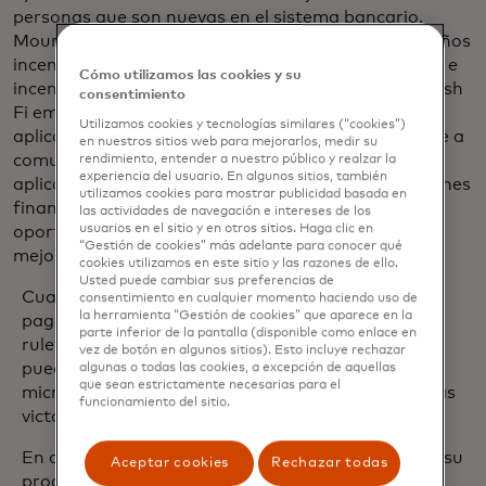
personas que son nuevas en el sistema bancario.
Moura afirma que la clave está en combinar pequeños
incentivos personalizados con inteligencia de datos e
Cómo utilizamos las cookies y su
incentivos para impulsar el comportamiento. Flourish
consentimiento
Fi emplea API (interfaces de programación de
Utilizamos cookies y tecnologías similares (“cookies”)
aplicaciones que ayudan a los sistemas de software a
en nuestros sitios web para mejorarlos, medir su
comunicar entre sí) para conectarse con las
rendimiento, entender a nuestro público y realzar la
experiencia del usuario. En algunos sitios, también
aplicaciones o sitios web de sus socios de instituciones
utilizamos cookies para mostrar publicidad basada en
financieras y ofrecer a los consumidores la
las actividades de navegación e intereses de los
usuarios en el sitio y en otros sitios. Haga clic en
oportunidad de jugar a juegos que los ayuden a
“Gestión de cookies” más adelante para conocer qué
mejorar su salud financiera.
cookies utilizamos en este sitio y las razones de ello.
Usted puede cambiar sus preferencias de
Cuando los clientes inician sesión en su cuenta,
consentimiento en cualquier momento haciendo uso de
la herramienta “Gestión de cookies” que aparece en la
pagar las facturas a tiempo puede activar una
parte inferior de la pantalla (disponible como enlace en
ruleta de premios que pueden voltear. O bien,
vez de botón en algunos sitios). Esto incluye rechazar
pueden optar por configuraciones que realicen
algunas o todas las cookies, a excepción de aquellas
que sean estrictamente necesarias para el
microdepósitos automáticamente en función de las
funcionamiento del sitio.
victorias de su equipo deportivo favorito.
En asociación con varios bancos, Flourish Fi lanzó su
Aceptar cookies
Rechazar todas
producto en Brasil y en toda América Latina para