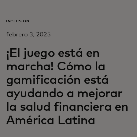
Para ti
INCLUSIÓN
Para empresas
febrero 3, 2025
Para el mundo
¡El juego está en
marcha! Cómo la
Para innovadores
gamificación está
ayudando a mejorar
Noticias y tendencias
la salud financiera en
América Latina