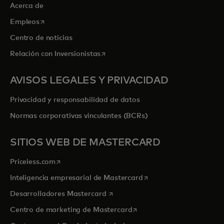
Acerca de
se abre en una pestaña nueva
Empleos
Centro de noticias
se abre en una pestaña nueva
Relación con Inversionistas
AVISOS LEGALES Y PRIVACIDAD
Privacidad y responsabilidad de datos
Normas corporativas vinculantes (BCRs)
SITIOS WEB DE MASTERCARD
se abre en una pestaña nueva
Priceless.com
se abre en una pestaña
Inteligencia empresarial de Mastercard
se abre en una pestaña nueva
Desarrolladores Mastercard
se abre en una pestaña nu
Centro de marketing de Mastercard