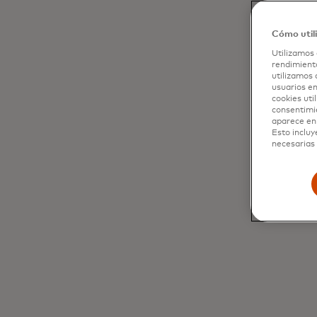
Cómo util
Utilizamos 
rendimiento
utilizamos 
usuarios en
cookies uti
consentimi
aparece en 
Esto incluy
necesarias 