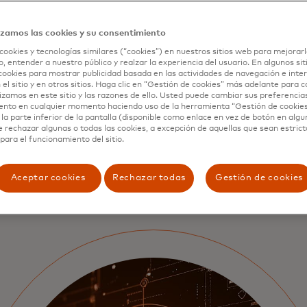
seguro.
izamos las cookies y su consentimiento
Conoce más
cookies y tecnologías similares (“cookies”) en nuestros sitios web para mejorarl
, entender a nuestro público y realzar la experiencia del usuario. En algunos sit
cookies para mostrar publicidad basada en las actividades de navegación e inter
 el sitio y en otros sitios. Haga clic en “Gestión de cookies” más adelante para 
lizamos en este sitio y las razones de ello. Usted puede cambiar sus preferencia
ento en cualquier momento haciendo uso de la herramienta “Gestión de cookie
la parte inferior de la pantalla (disponible como enlace en vez de botón en algun
e rechazar algunas o todas las cookies, a excepción de aquellas que sean estri
para el funcionamiento del sitio.
Aceptar cookies
Rechazar todas
Gestión de cookies