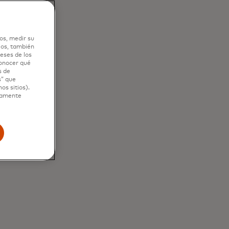
os, medir su
ios, también
eses de los
conocer qué
s de
s” que
os sitios).
ctamente