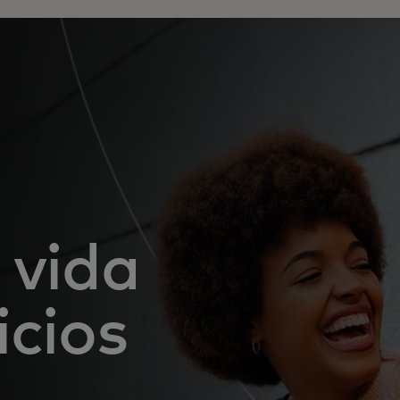
 vida
icios