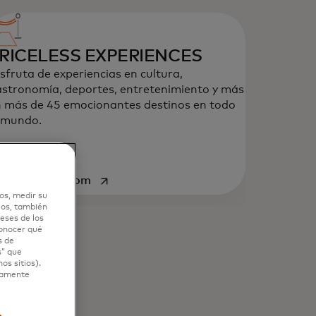
RICELESS EXPERIENCES
sfruta de experiencias en cultura,
stronomía, deportes, entretenimiento y más
 más de 45 emocionantes destinos en todo
 mundo.
se abre en una pestaña nueva
sita priceless.com
os, medir su
ios, también
eses de los
conocer qué
s de
s” que
os sitios).
ctamente