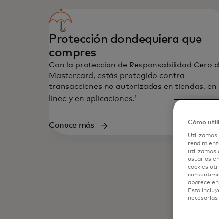
Protección dondequiera que
compres
Con la protección de Responsabilidad Cero 
Mastercard, estás protegido contra
transacciones no autorizadas en tiendas, en
1
línea y en aplicaciones.
Cómo util
Conoce más
Utilizamos 
rendimiento
Todas nuestras tarjetas ofrecen un 
utilizamos 
básicos y acceso a experiencias que 
usuarios en
cookies uti
consentimi
aparece en 
Esto incluy
necesarias 