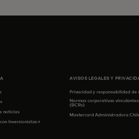
SA
AVISOS LEGALES Y PRIVACID
de
Privacidad y responsabilidad de
Normas corporativas vinculantes
se abre en una pestaña nueva
(BCRs)
e noticias
Mastercard Administradora Chile
se abre en una pestaña nueva
con Inversionistas