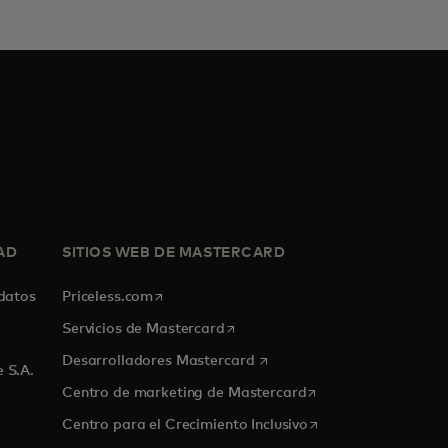
AD
SITIOS WEB DE MASTERCARD
se abre en una pestaña nueva
 datos
Priceless.com
se abre en una pestaña nueva
Servicios de Mastercard
se abre en una pestaña nue
Desarrolladores Mastercard
 S.A.
se abre en una pest
Centro de marketing de Mastercard
se abre en una pest
Centro para el Crecimiento Inclusivo