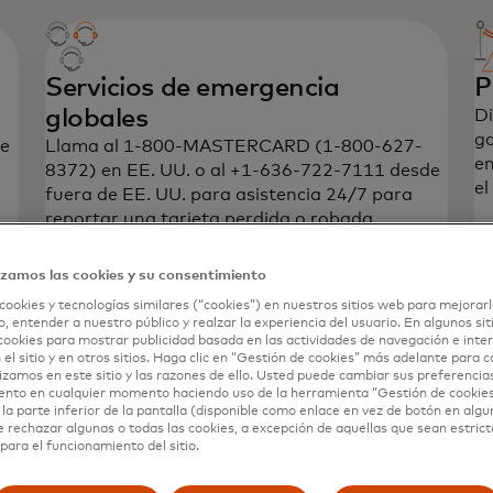
Servicios de emergencia
P
globales
Di
ga
de
Llama al 1-800-MASTERCARD (1-800-627-
en
8372) en EE. UU. o al +1-636-722-7111 desde
el
fuera de EE. UU. para asistencia 24/7 para
reportar una tarjeta perdida o robada.
izamos las cookies y su consentimiento
Vi
cookies y tecnologías similares (“cookies”) en nuestros sitios web para mejorarl
, entender a nuestro público y realzar la experiencia del usuario. En algunos sit
conjunto de beneficios
cookies para mostrar publicidad basada en las actividades de navegación e inter
disfrutarás.
 el sitio y en otros sitios. Haga clic en “Gestión de cookies” más adelante para 
lizamos en este sitio y las razones de ello. Usted puede cambiar sus preferencia
ento en cualquier momento haciendo uso de la herramienta “Gestión de cookie
la parte inferior de la pantalla (disponible como enlace en vez de botón en algun
e rechazar algunas o todas las cookies, a excepción de aquellas que sean estri
para el funcionamiento del sitio.