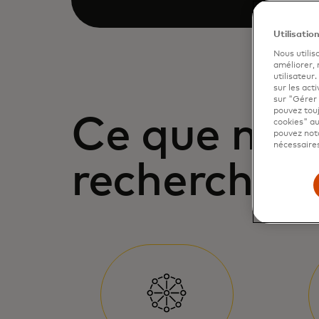
Utilisatio
Nous utilis
améliorer,
utilisateur
sur les acti
sur "Gérer 
pouvez touj
Ce que nou
cookies" au
pouvez nota
nécessaires
recherchon