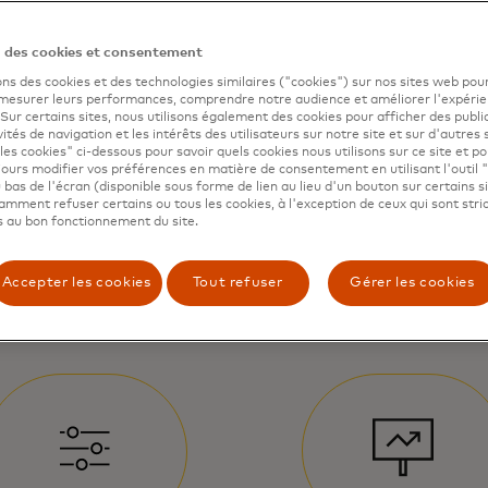
n des cookies et consentement
ons des cookies et des technologies similaires ("cookies") sur nos sites web pour
 mesurer leurs performances, comprendre notre audience et améliorer l'expéri
. Sur certains sites, nous utilisons également des cookies pour afficher des publi
vités de navigation et les intérêts des utilisateurs sur notre site et sur d'autres 
les cookies" ci-dessous pour savoir quels cookies nous utilisons sur ce site et p
ours modifier vos préférences en matière de consentement en utilisant l'outil 
s
 bas de l'écran (disponible sous forme de lien au lieu d'un bouton sur certains s
mment refuser certains ou tous les cookies, à l'exception de ceux qui sont str
 au bon fonctionnement du site.
s
Accepter les cookies
Tout refuser
Gérer les cookies