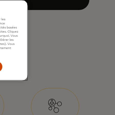
 les
ence
cités basées
sites. Cliquez
ourquoi. Vous
"Gérer les
ites). Vous
ictement