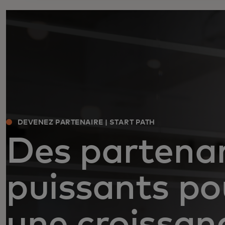
DEVENEZ PARTENAIRE | START PATH
Des partenar
puissants po
une croissan