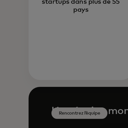
startups dans plus de 55
pays
Une équipe mond
Rencontrez l’équipe