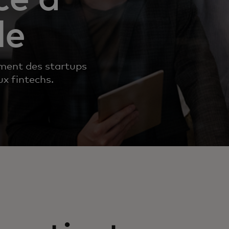
le
ment des startups
x fintechs.