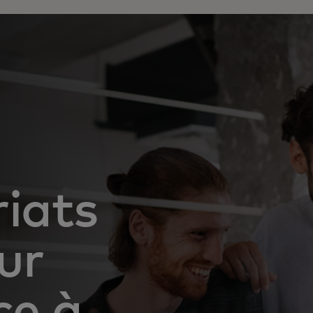
iats
ur
ce à