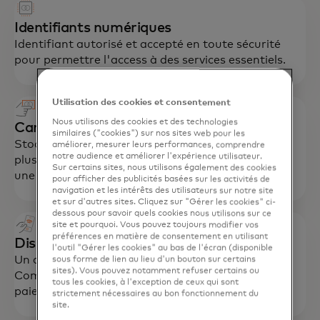
Identifiants numériques
Identifiant autorisé et accepté en toute sécurité
pour permettre l'access à des services essentiels.
Utilisation des cookies et consentement
Nous utilisons des cookies et des technologies
Carte
similaires ("cookies") sur nos sites web pour les
Stockez les informations d'identification pour
améliorer, mesurer leurs performances, comprendre
notre audience et améliorer l'expérience utilisateur.
plusieurs produits et données sur une carte avec
Sur certains sites, nous utilisons également des cookies
une option de paiement Mastercard.
pour afficher des publicités basées sur les activités de
navigation et les intérêts des utilisateurs sur notre site
et sur d'autres sites. Cliquez sur "Gérer les cookies" ci-
dessous pour savoir quels cookies nous utilisons sur ce
site et pourquoi. Vous pouvez toujours modifier vos
préférences en matière de consentement en utilisant
Dispositif de point d'interaction (POI)
l'outil "Gérer les cookies" au bas de l'écran (disponible
Un appareil intelligent avec le logiciel propriétaire
sous forme de lien au lieu d'un bouton sur certains
sites). Vous pouvez notamment refuser certains ou
Community Pass qui permet l'acceptation des
tous les cookies, à l'exception de ceux qui sont
paiements.
strictement nécessaires au bon fonctionnement du
site.