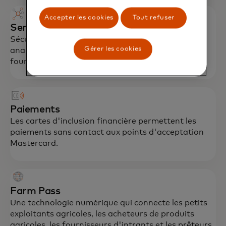
Accepter les cookies
Tout refuser
Service de données
Sécurisez la gestion des données grâce à des
Gérer les cookies
analyses de données agrégées et anonymisées qui
fournissent des informations essentielles.
Paiements
Les cartes d'inclusion financière permettent les
paiements sans contact aux points d'acceptation
Mastercard.
Farm Pass
Une technologie numérique qui connecte les petits
exploitants agricoles, les acheteurs de produits
agricoles, les fournisseurs d'intrants et les prêteurs.