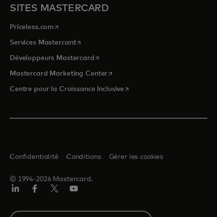
SITES MASTERCARD
s’ouvre dans un nouvel onglet
Priceless.com
s’ouvre dans un nouvel onglet
Services Mastercard
s’ouvre dans un nouvel onglet
Développeurs Mastercard
s’ouvre dans un nouvel onglet
Mastercard Marketing Center
s’ouvre dans un nouvel ongle
Centre pour la Croissance Inclusive
Confidentialité
Conditions
Gérer les cookies
© 1994-2026 Mastercard.
LinkedIn
Facebook
Twitter/X
YouTube
Select