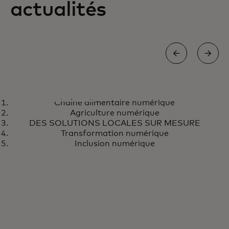
actualités
CHAÎNE ALIMENTAIRE NUMÉRIQUE
Chaîne alimentaire numérique
Les agriculteurs africains
En savoir plus
Agriculture numérique
peuvent négocier des prix
DES SOLUTIONS LOCALES SUR MESURE
équitables et recevoir des
Transformation numérique
Inclusion numérique
paiements numériques sécurisés