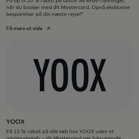
Få op til 10 % rabat på Qatar Airways-flyvninger,
når du booker med dit Mastercard. Opnå eksklusive
besparelser på din næste rejse!*
opens in a new tab
Få mere at vide
YOOX
Få 15 % rabat på alle køb hos YOOX uden et
minimumskøb – dit Mastercard gør luksusmode