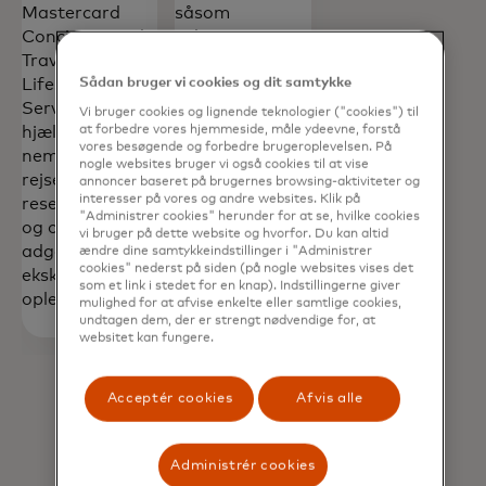
Mastercard
såsom
Concierge and
WhatsApp og
Travel &
Telegram med
Sådan bruger vi cookies og dit samtykke
Lifestyle
Mastercards
Services. Vi
digitale
Vi bruger cookies og lignende teknologier ("cookies") til
at forbedre vores hjemmeside, måle ydeevne, forstå
hjælper dig med
sundhedsassistent
vores besøgende og forbedre brugeroplevelsen. På
nemt at booke
– når som helst
nogle websites bruger vi også cookies til at vise
rejser, foretage
og hvor som
annoncer baseret på brugernes browsing-aktiviteter og
interesser på vores og andre websites. Klik på
reservationer
helst.**
"Administrer cookies" herunder for at se, hvilke cookies
og opnå
vi bruger på dette website og hvorfor. Du kan altid
adgang til
ændre dine samtykkeindstillinger i "Administrer
cookies" nederst på siden (på nogle websites vises det
eksklusive
som et link i stedet for en knap). Indstillingerne giver
oplevelser.**
mulighed for at afvise enkelte eller samtlige cookies,
undtagen dem, der er strengt nødvendige for, at
websitet kan fungere.
Acceptér cookies
Afvis alle
Administrér cookies