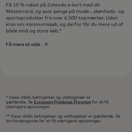
Få 10 % rabat på Zalando e-kort med dit
Mastercard, og spar penge på mode-, skønheds- og
sportsprodukter fra over 6.500 topmærker. Uden
krav om minimumskøb, og derfor får du mere ud af
både små og store køb.*
opens in a new tab
Få mere at vide
* Visse vilkår, betingelser og undtagelser er
gældende. Se
European Privileges Program
for at få
yderligere oplysninger.
** Visse vilkår, betingelser og undtagelser er gældende. Se
din fordelsguide for at få yderligere oplysninger.