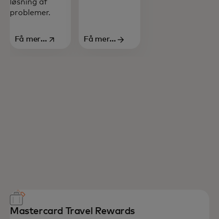
løsning af
problemer.
Få mere
Få mere
opens in a new tab
at vide
at vide
Mastercard Travel Rewards