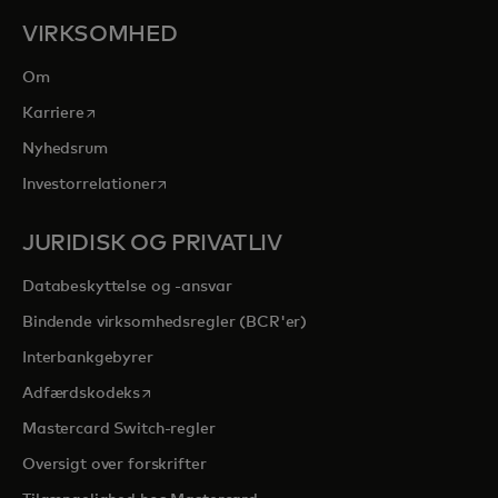
VIRKSOMHED
Om
opens in a new tab
Karriere
Nyhedsrum
opens in a new tab
Investorrelationer
JURIDISK OG PRIVATLIV
Databeskyttelse og -ansvar
Bindende virksomhedsregler (BCR'er)
Interbankgebyrer
opens in a new tab
Adfærdskodeks
Mastercard Switch-regler
Oversigt over forskrifter