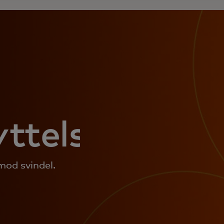
ttelse
mod svindel.