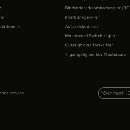
pens in a new tab
Bindende virksomhedsregler (BC
um
Interbankgebyrer
opens in a new tab
opens in a new t
elationer
Adfærdskodeks
Mastercard Switch-regler
Oversigt over forskrifter
Tilgængelighed hos Mastercard
Select
age cookies
a
country