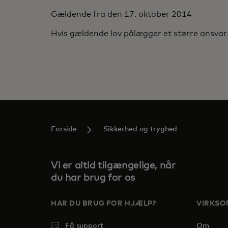
Gældende fra den 17. oktober 2014
Hvis gældende lov pålægger et større ansvar 
Forside
Sikkerhed og tryghed
Vi er altid tilgængelige, når
du har brug for os
HAR DU BRUG FOR HJÆLP?
VIRKS
Få support
Om