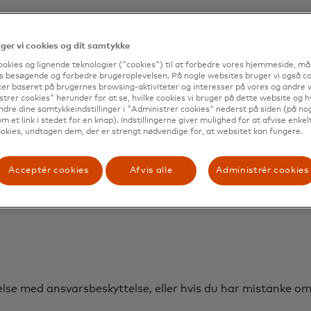
tut, der har udstedt dit Mastercard, ikke holder dig ansva
ttelse for dine køb i butikker, over telefonen, online ell
er vi cookies og dit samtykke
varlig for uautoriserede transaktioner, hvis:
ookies og lignende teknologier ("cookies") til at forbedre vores hjemmeside, må
s besøgende og forbedre brugeroplevelsen. På nogle websites bruger vi også coo
te dit kort mod tab eller tyveri
er baseret på brugernes browsing-aktiviteter og interesser på vores og andre w
trer cookies" herunder for at se, hvilke cookies vi bruger på dette website og h
il dit pengeinstitut.
ndre dine samtykkeindstillinger i "Administrer cookies" nederst på siden (på no
m et link i stedet for en knap). Indstillingerne giver mulighed for at afvise enkelt
okies, undtagen dem, der er strengt nødvendige for, at websitet kan fungere.
brug af din konto, og du opfylder betingelserne ovenfor, ka
yttelse. Kontakt din bank eller din kreditforening for at 
ærk: Ansvarsbeskyttelse gælder ikke for følgende Mastercar
Acceptér cookies
Afvis alle
Administrér cookies
rt.
se med ansvarsbeskyttelse, eller hvis du har mistanke om u