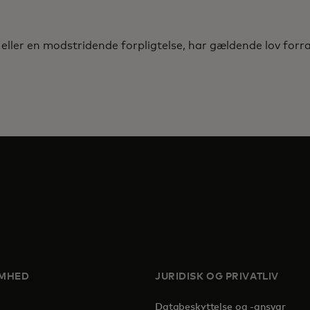
eller en modstridende forpligtelse, har gældende lov forr
OMHED
JURIDISK OG PRIVATLIV
Databeskyttelse og -ansvar