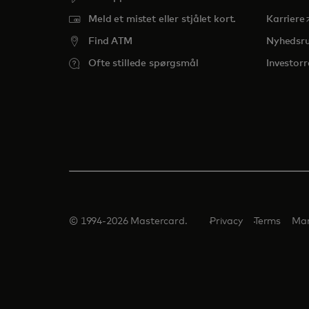
o
Meld et mistet eller stjålet kort.
Karriere
Find ATM
Nyhedsr
Ofte stillede spørgsmål
Investorr
© 1994-2026 Mastercard.
Privacy
Terms
Man