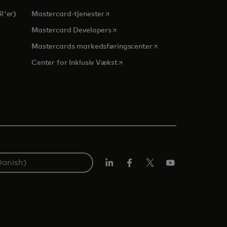
opens in a new tab
R'er)
Mastercard-tjenester
opens in a new tab
Mastercard Developers
ab
opens in a new tab
Mastercards markedsføringscenter
opens in a new tab
Center for Inklusiv Vækst
LinkedIn
Facebook
Twitter/X
Youtube