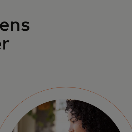
ens
er