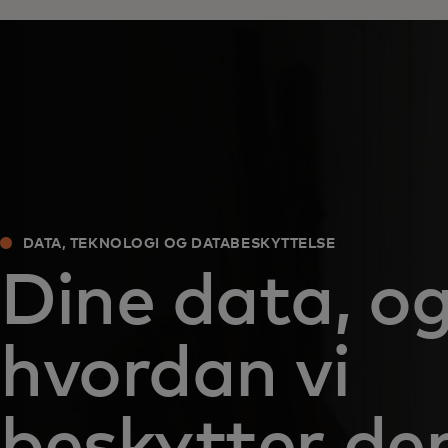
DATA, TEKNOLOGI OG DATABESKYTTELSE
Dine data, o
hvordan vi
beskytter d