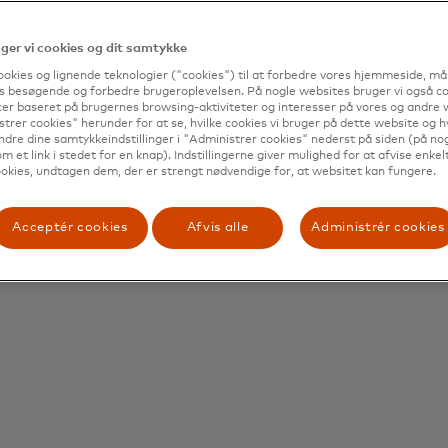
er vi cookies og dit samtykke
ookies og lignende teknologier ("cookies") til at forbedre vores hjemmeside, må
s besøgende og forbedre brugeroplevelsen. På nogle websites bruger vi også coo
er baseret på brugernes browsing-aktiviteter og interesser på vores og andre w
trer cookies" herunder for at se, hvilke cookies vi bruger på dette website og h
ndre dine samtykkeindstillinger i "Administrer cookies" nederst på siden (på no
m et link i stedet for en knap). Indstillingerne giver mulighed for at afvise enkelt
okies, undtagen dem, der er strengt nødvendige for, at websitet kan fungere.
Acceptér cookies
Afvis alle
Administrér cookies