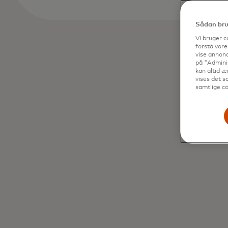
Sådan brug
Vi bruger c
forstå vore
vise annonc
på "Adminis
kan altid æ
vises det so
samtlige co