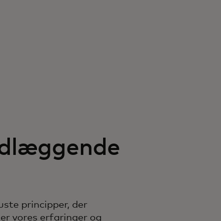
ndlæggende
ste principper, der
ler vores erfaringer og