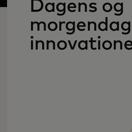
Dagens og
morgendag
innovation
Mennesker, data og