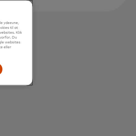
le ydeevne,
kies til at
ebsites. Klik
vorfor. Du
gle websites
e eller