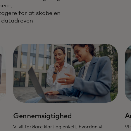
ere,
agere for at skabe en
g datadreven
i forhold til data- og
Gennemsigtighed
A
Vi vil forklare klart og enkelt, hvordan vi
Vi