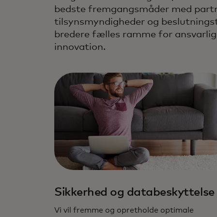
bedste fremgangsmåder med partn
tilsynsmyndigheder og beslutningst
bredere fælles ramme for ansvarli
innovation.
Vi stiller de højeste krav til os selv 
teknologiansvar.
Sikkerhed og databeskyttelse
Vi vil fremme og opretholde optimale