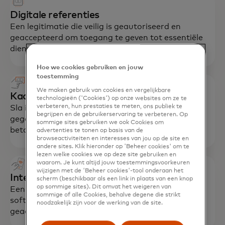
Digitale referenties
Een legitimatie die veilig is geautoriseerd en
geaccepteerd om toegang te geven tot essentiële
diensten.
Hoe we cookies gebruiken en jouw
toestemming
We maken gebruik van cookies en vergelijkbare
Kaart
technologieën ('Cookies') op onze websites om ze te
verbeteren, hun prestaties te meten, ons publiek te
Sla inloggegevens voor meerdere producten en
begrijpen en de gebruikerservaring te verbeteren. Op
gegevens op een kaart op met een Mastercard
sommige sites gebruiken we ook Cookies om
betaaloptie.
advertenties te tonen op basis van de
browseactiviteiten en interesses van jou op de site en
andere sites. Klik hieronder op 'Beheer cookies' om te
lezen welke cookies we op deze site gebruiken en
waarom. Je kunt altijd jouw toestemmingsvoorkeuren
wijzigen met de 'Beheer cookies'-tool onderaan het
Interactiepuntapparaat (POI)
scherm (beschikbaar als een link in plaats van een knop
op sommige sites). Dit omvat het weigeren van
Een slim apparaat met eigen Community Pass-
sommige of alle Cookies, behalve degene die strikt
software waarmee betalingen kunnen worden
noodzakelijk zijn voor de werking van de site.
geaccepteerd.