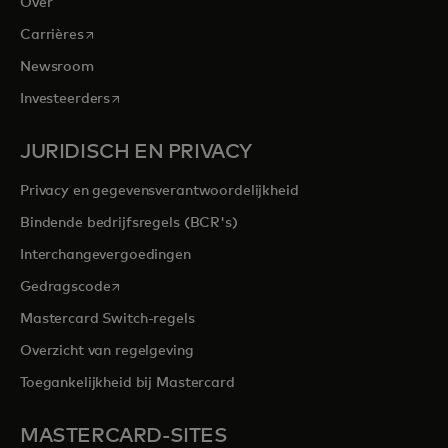
Over
opens in a new tab
Carrières
Newsroom
opens in a new tab
Investeerders
JURIDISCH EN PRIVACY
Privacy en gegevensverantwoordelijkheid
Bindende bedrijfsregels (BCR's)
Interchangevergoedingen
opens in a new tab
Gedragscode
Mastercard Switch-regels
Overzicht van regelgeving
Toegankelijkheid bij Mastercard
MASTERCARD-SITES