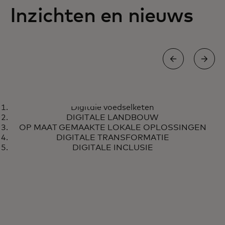
Inzichten en nieuws
DIGITALE VOEDSELKETEN
Digitale voedselketen
Afrikaanse boeren kunnen
Meer informatie
DIGITALE LANDBOUW
onderhandelen over eerlijke
OP MAAT GEMAAKTE LOKALE OPLOSSINGEN
prijzen en veilige digitale
DIGITALE TRANSFORMATIE
DIGITALE INCLUSIE
betalingen ontvangen