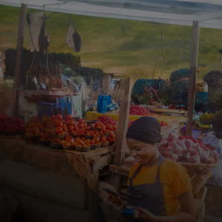
Voor jou
Voor bedrijven
Voor de wereld
Voor innovators
Nieuws en trends