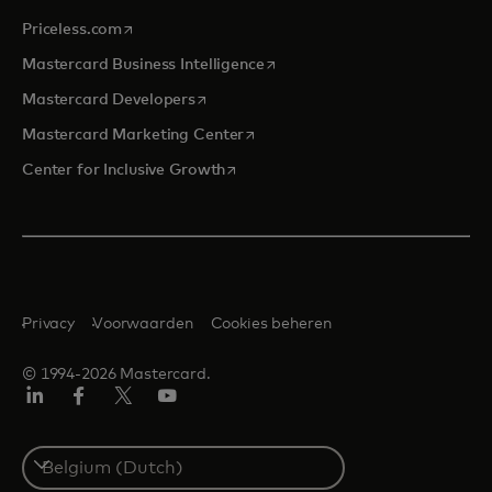
opens in a new tab
Priceless.com
opens in a new tab
Mastercard Business Intelligence
opens in a new tab
Mastercard Developers
opens in a new tab
Mastercard Marketing Center
opens in a new tab
Center for Inclusive Growth
Privacy
Voorwaarden
Cookies beheren
© 1994-2026 Mastercard.
Linkedin
Facebook
Twitter/X
YouTube
Select
a
country