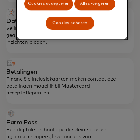
Cookies accepteren
Alles weigeren
Datadienst
Cookies beheren
Veilig gegevensbeheer met geaggregeerde en
geanonimiseerde gegevensanalyses die cruciale
inzichten bieden.
Betalingen
Financiële inclusiekaarten maken contactloze
betalingen mogelijk bij Mastercard
acceptatiepunten.
Farm Pass
Een digitale technologie die kleine boeren,
agrarische kopers, leveranciers van