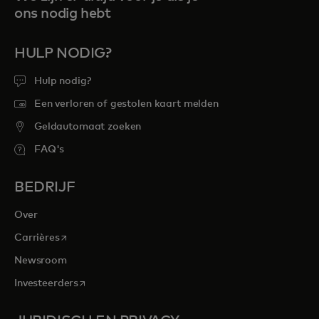
ons nodig hebt
HULP NODIG?
Hulp nodig?
Een verloren of gestolen kaart melden
Geldautomaat zoeken
FAQ's
BEDRIJF
Over
opens in a new tab
Carrières
Newsroom
opens in a new tab
Investeerders