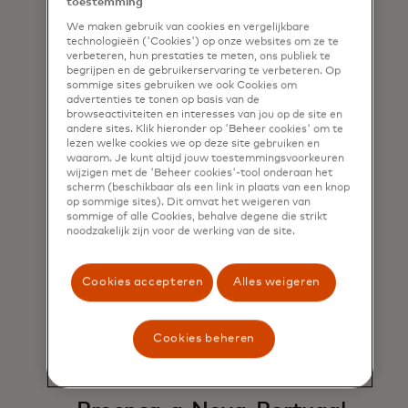
toestemming
voordelen te bieden aan lokale en
We maken gebruik van cookies en vergelijkbare
inheemse gemeenschappen.
technologieën ('Cookies') op onze websites om ze te
verbeteren, hun prestaties te meten, ons publiek te
begrijpen en de gebruikerservaring te verbeteren. Op
opens in a new tab
Nu bekijken
sommige sites gebruiken we ook Cookies om
advertenties te tonen op basis van de
browseactiviteiten en interesses van jou op de site en
andere sites. Klik hieronder op 'Beheer cookies' om te
lezen welke cookies we op deze site gebruiken en
waarom. Je kunt altijd jouw toestemmingsvoorkeuren
wijzigen met de 'Beheer cookies'-tool onderaan het
scherm (beschikbaar als een link in plaats van een knop
op sommige sites). Dit omvat het weigeren van
sommige of alle Cookies, behalve degene die strikt
noodzakelijk zijn voor de werking van de site.
Cookies accepteren
Alles weigeren
Cookies beheren