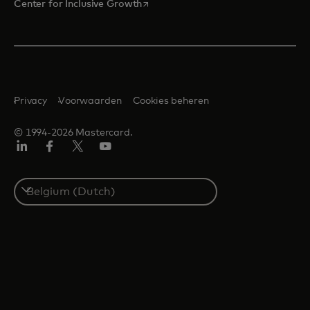
opens in a new tab
Center for Inclusive Growth
Privacy
Voorwaarden
Cookies beheren
© 1994-2026 Mastercard.
Linkedin
Facebook
Twitter/X
YouTube
Select
a
country