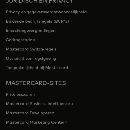
JURIDISCH EN PRIVACY
Privacy en gegevensverantwoordelijkheid
Bindende bedrijfsregels (BCR's)
Interchangevergoedingen
opens in a new tab
Gedragscode
Mastercard Switch-regels
Overzicht van regelgeving
Toegankelijkheid bij Mastercard
MASTERCARD-SITES
opens in a new tab
Priceless.com
opens in a new tab
Mastercard Business Intelligence
opens in a new tab
Mastercard Developers
opens in a new tab
Mastercard Marketing Center