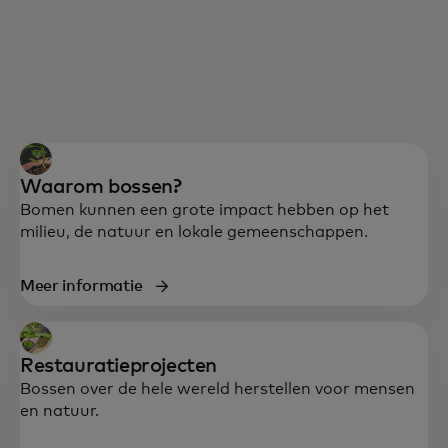
Waarom bossen?
Bomen kunnen een grote impact hebben op het
milieu, de natuur en lokale gemeenschappen.
Meer informatie
In samenwerking met Conservation
International en het World Resources
Institute helpen we de natuur te
Restauratieprojecten
ondersteunen, ecosystemen te herstellen
Bossen over de hele wereld herstellen voor mensen
en het levensonderhoud van
en natuur.
gemeenschappen wereldwijd te