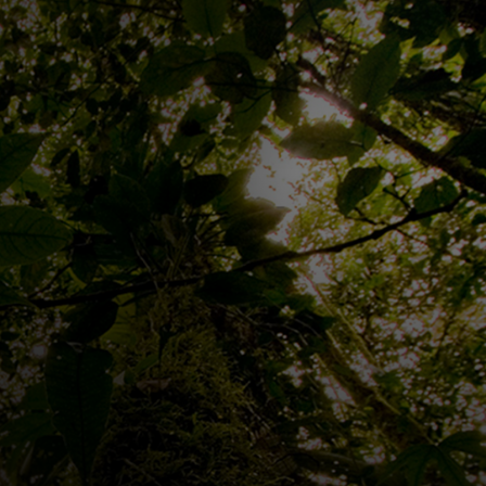
Voor jou
Voor bedrijven
Voor de wereld
Voor innovators
Nieuws en trends