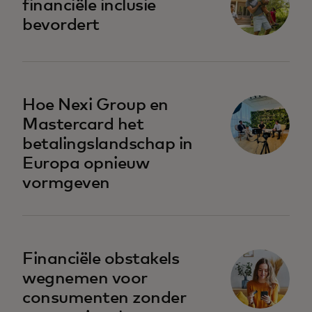
financiële inclusie
bevordert
Hoe Nexi Group en
Mastercard het
betalingslandschap in
Europa opnieuw
vormgeven
opens in a new tab
Financiële obstakels
wegnemen voor
consumenten zonder