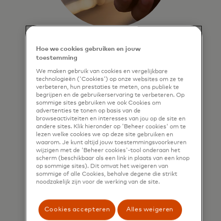
Bied snelle, eenvoudige en
Hoe we cookies gebruiken en jouw
veilige betalingen aan
toestemming
We maken gebruik van cookies en vergelijkbare
Maak veilige, eenvoudige en
technologieën ('Cookies') op onze websites om ze te
wrijvingsloze account-naar-account
verbeteren, hun prestaties te meten, ons publiek te
begrijpen en de gebruikerservaring te verbeteren. Op
betalingen mogelijk vanaf elk
sommige sites gebruiken we ook Cookies om
platform binnen financiële
advertenties te tonen op basis van de
ecosystemen.
browseactiviteiten en interesses van jou op de site en
andere sites. Klik hieronder op 'Beheer cookies' om te
lezen welke cookies we op deze site gebruiken en
waarom. Je kunt altijd jouw toestemmingsvoorkeuren
Meer informatie
wijzigen met de 'Beheer cookies'-tool onderaan het
scherm (beschikbaar als een link in plaats van een knop
op sommige sites). Dit omvat het weigeren van
sommige of alle Cookies, behalve degene die strikt
noodzakelijk zijn voor de werking van de site.
Cookies accepteren
Alles weigeren