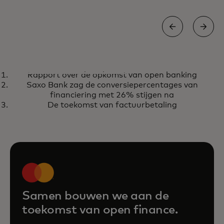
RAPPORT
Rapport over de opkomst van open banking
Rapport over de opkomst van
opens in a new tab
Haal het rapport op
Saxo Bank zag de conversiepercentages van
open banking
financiering met 26% stijgen na
De toekomst van factuurbetaling
Samen bouwen we aan de
toekomst van open finance.