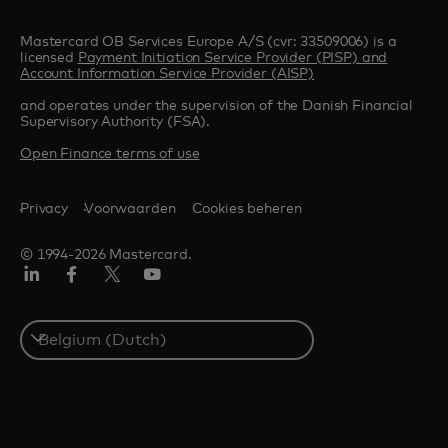
Mastercard OB Services Europe A/S (cvr: 33509006) is a
licensed
Payment Initiation Service Provider (PISP) and
Account Information Service Provider (AISP)
and operates under the supervision of the Danish Financial
Supervisory Authority (FSA).
Open Finance terms of use
Privacy
Voorwaarden
Cookies beheren
© 1994-2026 Mastercard.
Linkedin
Facebook
Twitter/X
YouTube
Select
a
country