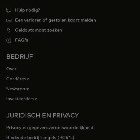
Hulp nodig?
Een verloren of gestolen kaart melden
Geldautomaat zoeken
FAQ's
BEDRIJF
Over
opens in a new tab
Carrières
Newsroom
opens in a new tab
Investeerders
JURIDISCH EN PRIVACY
Privacy en gegevensverantwoordelijkheid
Bindende bedrijfsregels (BCR's)