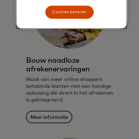
Cookies beheren
Bouw naadloze
afrekenervaringen
Maak van meer online shoppers
betalende klanten met een handige
oplossing die direct in het afrekenen
is geïntegreerd.
Meer informatie