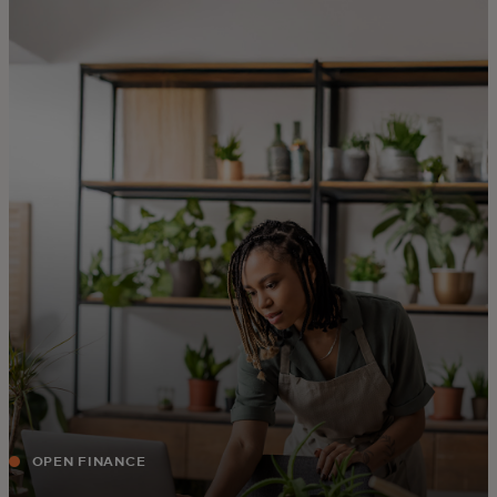
Voor jou
Voor bedrijven
Voor de wereld
Voor innovators
Nieuws en trends
OPEN FINANCE