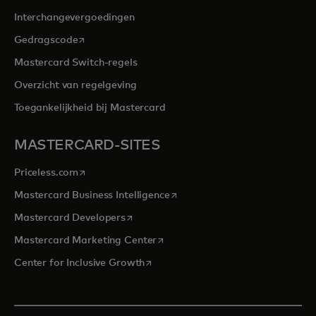
Interchangevergoedingen
opens in a new tab
Gedragscode
Mastercard Switch-regels
Overzicht van regelgeving
Toegankelijkheid bij Mastercard
MASTERCARD-SITES
opens in a new tab
Priceless.com
opens in a new tab
Mastercard Business Intelligence
opens in a new tab
Mastercard Developers
opens in a new tab
Mastercard Marketing Center
opens in a new tab
Center for Inclusive Growth