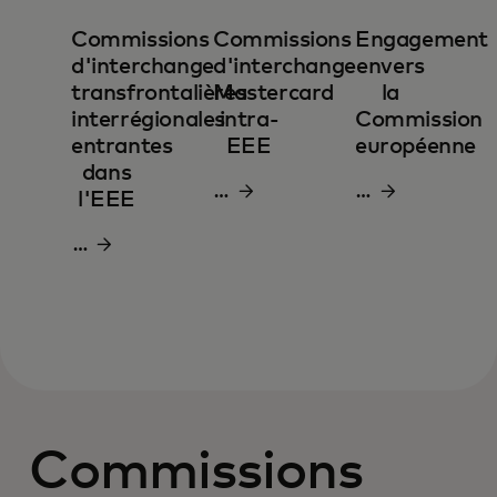
Commissions
Commissions
Engagement
d'interchange
d'interchange
envers
transfrontalières
Mastercard
la
interrégionales
intra-
Commission
entrantes
EEE
européenne
dans
Télécharger
Télécharger
l'EEE
le
le
Télécharger
PDF
PDF
le
PDF
Commissions