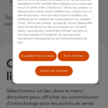
pour afficher des publicités basées sur les activités de
Andorre (pour les transactions avec
navigation et les intérêts des utilisateurs sur notre site
les pays mentionnés ci-dessus).
et sur d'autres sites. Cliquez sur "Gérer les cookies" ci-
dessous pour savoir quels cookies nous utilisons sur ce
site et pourquoi. Vous pouvez toujours modifier vos
Toute modification sera aussitôt publiée
préférences en matière de consentement en utilisant
sur ce site Web.
l'outil "Gérer les cookies" au bas de l'écran (disponible
sous forme de lien au lieu d'un bouton sur certains
sites). Vous pouvez notamment refuser certains ou
tous les cookies, à l'exception de ceux qui sont
strictement nécessaires au bon fonctionnement du
site.
Accepter les cookies
Tout refuser
Commission par
Gérer les cookies
lieu en Europe
Sélectionnez un lieu dans le menu
déroulant pour afficher les commissions
d'interchange pour les points de vente