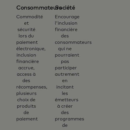
Consommateurs
Société
Commodité
Encourage
et
l'inclusion
sécurité
financière
lors du
des
paiement
consommateurs
électronique,
qui ne
inclusion
pourraient
financière
pas
accrue,
participer
access à
autrement
des
en
récompenses,
incitant
plusieurs
les
choix de
émetteurs
produits
à créer
de
des
paiement
programmes
de