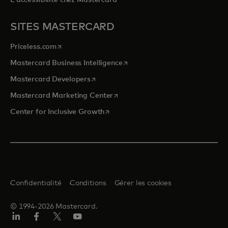
L'accessibilité chez Mastercard
SITES MASTERCARD
s’ouvre dans un nouvel onglet
Priceless.com
s’ouvre dans un nouvel onglet
Mastercard Business Intelligence
s’ouvre dans un nouvel onglet
Mastercard Developers
s’ouvre dans un nouvel onglet
Mastercard Marketing Center
s’ouvre dans un nouvel onglet
Center for Inclusive Growth
Confidentialité
Conditions
Gérer les cookies
© 1994-2026 Mastercard.
LinkedIn
Facebook
Twitter/X
YouTube