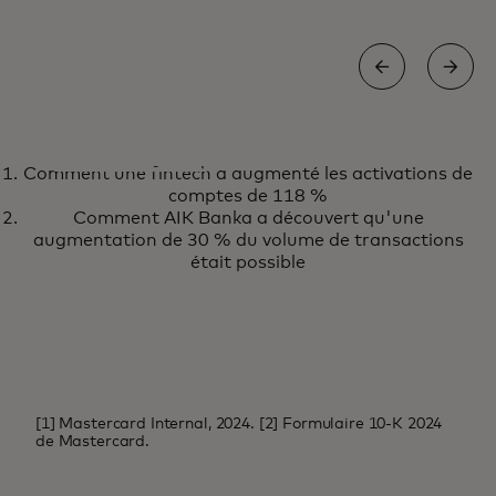
ACTUALITÉS ET TENDANCES
Comment une fintech a augmenté les activations de
Découvrez les dernières
En savoir plus
comptes de 118 %
perspectives et actualités sur l'IA
Comment AIK Banka a découvert qu'une
augmentation de 30 % du volume de transactions
de Mastercard
était possible
[1] Mastercard Internal, 2024. [2] Formulaire 10-K 2024
de Mastercard.