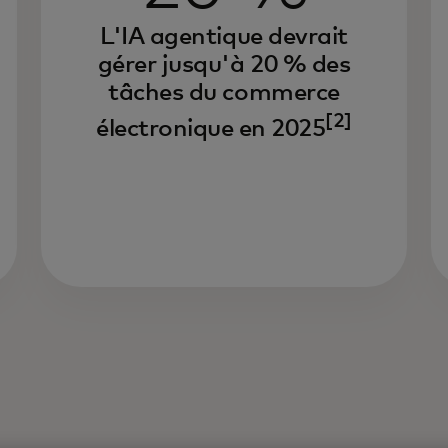
L'IA agentique devrait
Le
gérer jusqu'à 20 % des
ra
tâches du commerce
re
dé
[2]
électronique en 2025
ac