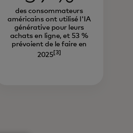
des consommateurs
s consommateurs passent
américains ont utilisé l'IA
pidement des moteurs de
générative pour leurs
cherche traditionnels à l’IA pour la
achats en ligne, et 53 %
couverte de produits et les
hats.
prévoient de le faire en
[3]
2025