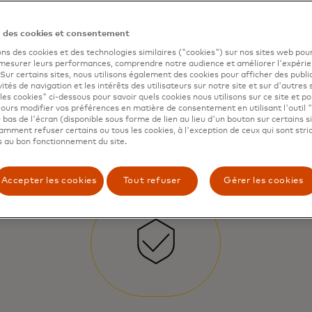
n des cookies et consentement
ons des cookies et des technologies similaires ("cookies") sur nos sites web pour
 mesurer leurs performances, comprendre notre audience et améliorer l'expéri
. Sur certains sites, nous utilisons également des cookies pour afficher des publi
vités de navigation et les intérêts des utilisateurs sur notre site et sur d'autres 
les cookies" ci-dessous pour savoir quels cookies nous utilisons sur ce site et p
ours modifier vos préférences en matière de consentement en utilisant l'outil 
 bas de l'écran (disponible sous forme de lien au lieu d'un bouton sur certains s
mment refuser certains ou tous les cookies, à l'exception de ceux qui sont str
 au bon fonctionnement du site.
Accepter les cookies
Tout refuser
Gérer les cookies