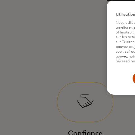
Utilisatio
Nous utilis
améliorer,
utilisateur
sur les acti
sur "Gérer 
pouvez touj
cookies" au
pouvez nota
nécessaires
Confiance