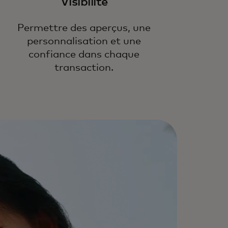
Visibilité
 nouvelle infrastructure de
stercard pour permettre des
iements sécurisés, évolutifs et
Permettre des aperçus, une
ables dans le commerce
personnalisation et une
entique.
confiance dans chaque
transaction.