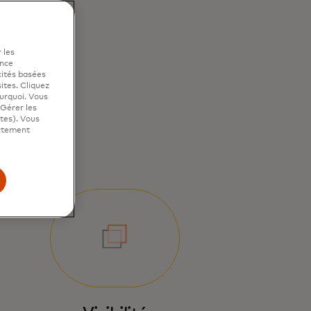
 les
ence
cités basées
sites. Cliquez
ourquoi. Vous
"Gérer les
ites). Vous
ictement