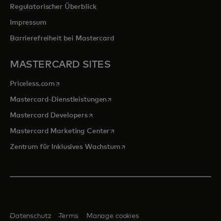
Regulatorischer Überblick
Impressum
Barrierefreiheit bei Mastercard
MASTERCARD SITES
wird in einer neuen Registerkarte geöffnet
Priceless.com
wird in einer neuen Registerkarte 
Mastercard-Dienstleistungen
wird in einer neuen Registerkarte geöff
Mastercard Developers
wird in einer neuen Registerkarte
Mastercard Marketing Center
wird in einer neuen Registerka
Zentrum für Inklusives Wachstum
Datenschutz
Terms
Manage cookies