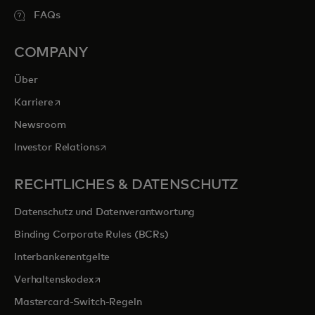
FAQs
COMPANY
Über
wird in einer neuen Registerkarte geöffnet
Karriere
Newsroom
wird in einer neuen Registerkarte geöffnet
Investor Relations
RECHTLICHES & DATENSCHUTZ
Datenschutz und Datenverantwortung
Binding Corporate Rules (BCRs)
Interbankenentgelte
wird in einer neuen Registerkarte geöffnet
Verhaltenskodex
Mastercard-Switch-Regeln