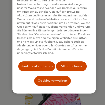
Besucher:innen zu verstehen und die
Behörden und die
Nutzer:innenerfahrung zu verbessern. Auf einigen
unserer Websites verwenden wir Cookies außerdem,
öffentliche Hand
um Anzeigen zu schalten, die auf den Browsing-
Aktivitäten und Interessen der Benutzer:innen auf der
Das Mastercard Prepaid-
Website und anderen Websites basieren. Klicken Sie
unten auf "Cookies verwalten", um zu erfahren, welche
Programm für die Regierung und
Cookies wir auf dieser Website verwenden und warum.
den öffentlichen Sektor ist eine
Sie können Ihre Einstellungen jederzeit ändern, indem
Kartenlösung, die nationale,
Sie den Link "Cookies verwalten" am unteren Rand des
Bildschirms nutzen (auf einigen Websites als Button
staatliche und lokale Regierungen
und nicht als Link verfügbar). Dazu gehört auch die
und Behörden unterstützt, um
Ablehnung einiger oder aller Cookies, mit Ausnahme
derjenigen, die für das Funktionieren der Website
ihnen die Auszahlung von
unbedingt erforderlich sind.
Sozialleistungen zu ermöglichen.
Cookies akzeptieren
Alle ablehnen
Cookies verwalten