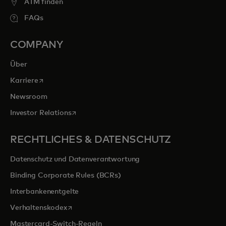
ATM finden
FAQs
COMPANY
Über
wird in einer neuen Registerkarte geöffnet
Karriere
Newsroom
wird in einer neuen Registerkarte geöffnet
Investor Relations
RECHTLICHES & DATENSCHUTZ
Datenschutz und Datenverantwortung
Binding Corporate Rules (BCRs)
Interbankenentgelte
wird in einer neuen Registerkarte geöffnet
Verhaltenskodex
Mastercard-Switch-Regeln