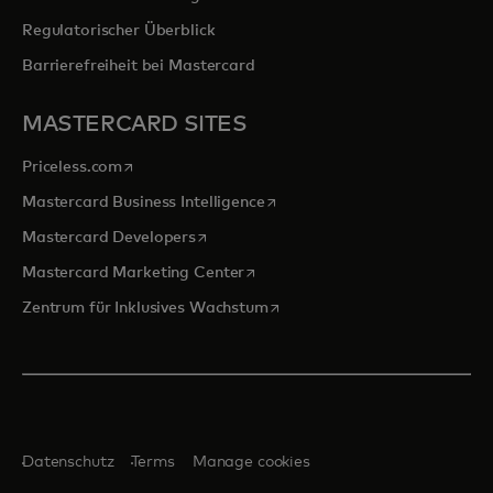
Regulatorischer Überblick
Barrierefreiheit bei Mastercard
MASTERCARD SITES
wird in einer neuen Registerkarte geöffnet
Priceless.com
wird in einer neuen Registerka
Mastercard Business Intelligence
wird in einer neuen Registerkarte geöff
Mastercard Developers
wird in einer neuen Registerkarte
Mastercard Marketing Center
wird in einer neuen Registerka
Zentrum für Inklusives Wachstum
Datenschutz
Terms
Manage cookies