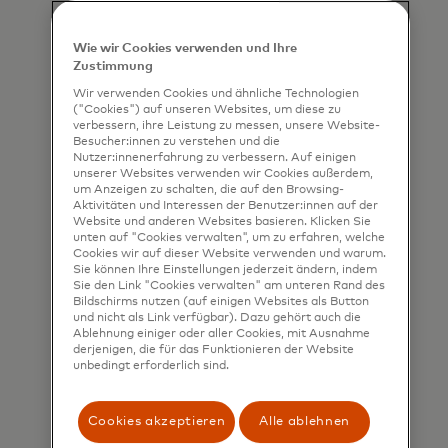
Mehr erfahren
Wie wir Cookies verwenden und Ihre
Zustimmung
Wir verwenden Cookies und ähnliche Technologien
("Cookies") auf unseren Websites, um diese zu
verbessern, ihre Leistung zu messen, unsere Website-
Besucher:innen zu verstehen und die
Nutzer:innenerfahrung zu verbessern. Auf einigen
unserer Websites verwenden wir Cookies außerdem,
um Anzeigen zu schalten, die auf den Browsing-
Aktivitäten und Interessen der Benutzer:innen auf der
Website und anderen Websites basieren. Klicken Sie
unten auf "Cookies verwalten", um zu erfahren, welche
Cookies wir auf dieser Website verwenden und warum.
Sie können Ihre Einstellungen jederzeit ändern, indem
Sie den Link "Cookies verwalten" am unteren Rand des
Bildschirms nutzen (auf einigen Websites als Button
und nicht als Link verfügbar). Dazu gehört auch die
Ablehnung einiger oder aller Cookies, mit Ausnahme
derjenigen, die für das Funktionieren der Website
Mastercard Prepaid-
unbedingt erforderlich sind.
Karten
Cookies akzeptieren
Alle ablehnen
Die Prepaid-Karten von Mastercard.