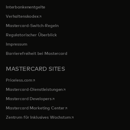
Interbankenentgelte
wird in einer neuen Registerkarte geöffnet
Verhaltenskodex
Mastercard-Switch-Regeln
Regulatorischer Überblick
Impressum
Barrierefreiheit bei Mastercard
MASTERCARD SITES
wird in einer neuen Registerkarte geöffnet
Priceless.com
wird in einer neuen Registerkarte 
Mastercard-Dienstleistungen
wird in einer neuen Registerkarte geöff
Mastercard Developers
wird in einer neuen Registerkarte
Mastercard Marketing Center
wird in einer neuen Registerka
Zentrum für Inklusives Wachstum