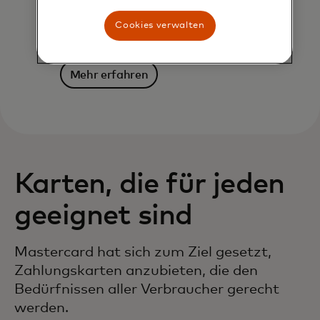
Bezahlen und bezahlt werden –
einfach, sicher und mit
Cookies verwalten
Kostenkontrolle.
Mehr erfahren
Karten, die für jeden
geeignet sind
Mastercard hat sich zum Ziel gesetzt,
Zahlungskarten anzubieten, die den
Bedürfnissen aller Verbraucher gerecht
werden.