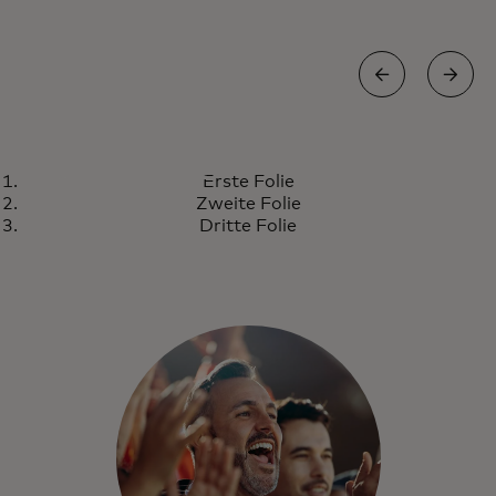
TOUCH CARD
Erste Folie
Eine Welt, die für uns alle
Mehr erfahren
Zweite Folie
gestaltet ist
Dritte Folie